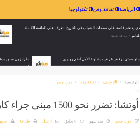
إقتصاد
الرياضة
ثقافة وفن
تكنولوجيا
دي يقتحم قائمة أغلى صفقات الشباب في التاريخ.. تعرف على القائمة الكاملة
لعالم
منذ 31 دقيقة
تر سيتي يرفض عرض برشلونة الأول لضم رودري
طرابزون سبور يدعم
لعالم
منذ 31 دقيقة
أخبار العالم
منذ 31 دقيقة
الرئيسية
الارشيف
ثقافة وفن
دوت مصر
 سان جيرمان يترقب فلاهوفيتش مجانًا
صلاح يتربع على عرش رواتب ال
لعالم
منذ 31 دقيقة
أوتشا: تضرر نحو 1500 مبنى جراء كارثة الزلزالين في فنزويلا
أخبار العالم
منذ 31 دقيقة
دوت مصر
منذ شهر
0 تعليق
ارسل
طباعة
تبليغ
دي يكتب التاريخ: أغلى صفقة في تاريخ ريال مدريد ولايبزيج
هيثم حسن يوق
لعالم
منذ 31 دقيقة
أخبار العالم