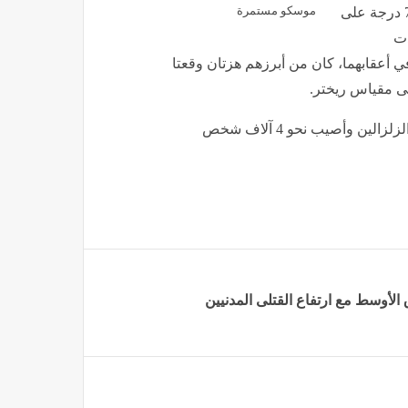
موسكو مستمرة
وأشار المكتب إلى أن الزلزالين اللذين بلغت شدتهما 7.2 و7.5 درجة على
ا أفادت
تسجيل أكثر من 430 هزة ارتدادية في أعقابهما، كان من أبرزهم هزتان وقعتا
جدير بالذكر أن 1430 شخصا على الأقل لقوا مصرعهم جراء الزلزالين وأصيب نحو 4 آلاف شخص
لأوسط مع ارتفاع القتلى المدنيين