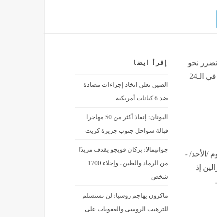
تضرر نحو
إقرأ ايضا
1500 مبنى في فنزويلا جراء الزلزالين المدمرين اللذين وقعا في الـ24
الصين تعلن اتخاذ إجراءات مضادة
ضد 6 كيانات أمريكية
اليونان: إنقاذ أكثر من 50 مهاجرا
قبالة سواحل جنوب جزيرة كريت
جواتيمالا: بركان فويجو يقذف مزيدًا
 /الأحد/ -
من الرماد والطين.. وإجلاء 1700
لين إذ
شخص
ماكرون يهاجم روسيا: لن نستسلم
للترهيب الروسى والعقوبات على