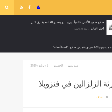
صلاح ضمن الأغنى عالمياً.. ورونالدو يتصدر القائمة بفارق كبير
أخبار العالم
منذ 31 دقيقة
 مشجع جالاتا سراي بقميص صلاح: "لسنا أعداء"
منذ شهر — الخميس — 2 / يوليو / 2026
دوري التركي مع طرابزون سبور
حذف
ع لسيلتيك الاسكتلندي حتى 2030
منذ 31 دقيقة