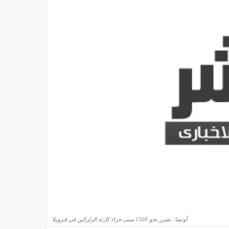
صفقة تاريخية
أوتشا: تضرر نحو 1500 مبنى جراء كارثة الزلزالين في فنزويلا