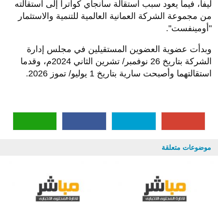
نعرض لكم زوارنا أهم وأحدث الأخبار فى المقال الاتي:
"ليفا للتأمين" تقبل استقالة عضوين من مجلس إدارتها,
اليوم الخميس 2 يوليو 2026 10:20 صباحاً
الرياض – مباشر: أعلنت شركة
ليفا للتأمين
عن قبول
مجلس إدارتها يوم الأربعاء 1 يوليو/ تموز 2026م استقالة
اثنين من أعضاء من مجلس الإدارة؛ وهم مارتن رويج
(عضو غير تنفيذي)، وسانجاي كواترا (عضو غير تنفيذي).
وأوضحت "ليفا"، في بيان لها على "تداول" اليوم الخميس،
أن استقالة مارتن رويج تعود إلى استقالته من مجموعة
ليفا، فيما يعود سبب استقالة سانجاي كواترا إلى استقالته
من مجموعة الشركة العمانية العالمية للتنمية والاستثمار
"أومينفست
"
.
وبدأت عضوية العضوين المستقيلين في مجلس إدارة
الشركة بتاريخ 26 نوفمبر/ تشرين الثاني 2024م، وقدما
استقالتهما وأصبحت سارية بتاريخ 1 يوليو/ تموز 2026.