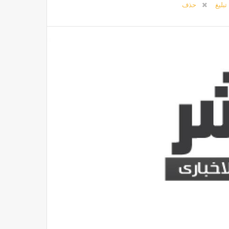
تبليغ
حذف