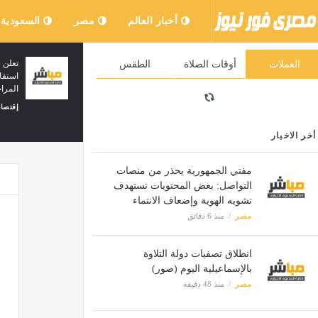
أخبار العالم
مصر
السعودية
لسعودية للصناعات المتطورة
إعلان شركة الوساطة المالية (وساطة
العملات
أوقات الصلاة
الطقس
لية الأولية للفترة المنتهية في
كابيتال) عن توزيع أرباح على مالكي وحد
صندوق الواحة ريت
إقتصاد
منذ 20 دقيقة
أخر الاخبار
مفتي الجمهورية يحذر من منصات
التواصل: بعض المحتويات تستهدف
تشويه الهوية وإضعاف الانتماء
مصر
منذ 6 دقائق
انطلاق تصفيات دولة التلاوة
بالإسماعيلية اليوم (صور)
مصر
منذ 48 دقيقة