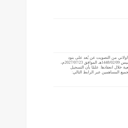
اتي من التصويت عن بُعد على بنود
الجمعية ابتداءً من الساعة 1:00 صباحًا يوم الخميس 1448/02/09هـ الموافق 2027/07/23م،
ة خلال انعقادها. علمًا بأن التسجيل
يع المساهمين عبر الرابط التالي: