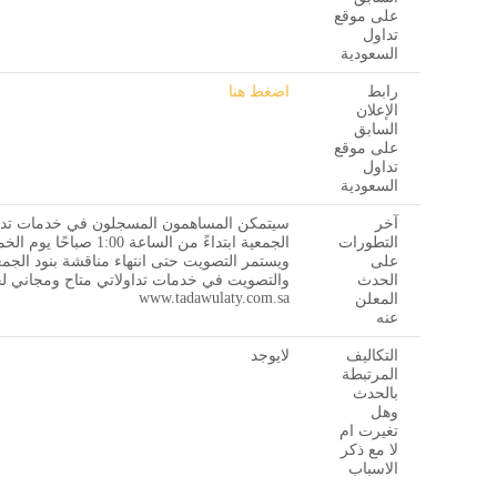
على موقع
تداول
السعودية
رابط
اضغط هنا
الإعلان
السابق
على موقع
تداول
السعودية
آخر
سيتمكن المساهمون المسجلون في خدمات تداول
التطورات
على
ويستمر التصويت حتى انتهاء مناقشة بنود الجمعي
الحدث
والتصويت في خدمات تداولاتي متاح ومجاني لجم
www.tadawulaty.com.sa
المعلن
عنه
التكاليف
لايوجد
المرتبطة
بالحدث
وهل
تغيرت ام
لا مع ذكر
الاسباب