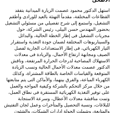
استهل الدكتور محمود عصمت الزيارة الميدانية بتفقد
القطاعات المختلفة، مقدماً التهنئة بالعيد للورادى وأطقم
التشغيل، واستمع إلى شرح تفصيلي من مسئولي التشغيل
بحضور المهندس حسن البيلى، رئيس الشركة، حول
مجريات التشغيل فى إطار الخطة الحالية، والبدائل
والسيناريوهات المختلفة لضمان جودة التغذية واستقرار
التيار الكهربائي، فى إطار الاستعدادات الجارية لفصل
الصيف ومجابهة ارتفاع الأحمال، والزيادة فى معدلات
الاستهلاك المصاحبة لدرجات الحرارة المرتفعة، وناقش
الدكتور عصمت معدلات الأحمال الحالية ونسب الزيادة
المتوقعة والقياسات الخاصة بالطاقة المشتراة، وكذلك
الكهرباء المباعة، والفرق بينهما، والأماكن التى يتم متابعتها
من خلال مركز التحكم بالشركة وكيفية المواجه والعمل
على توفير التغذية الكهربائية المستقرة فى نطاق العمل،
وتمت مناقشة معدلات الأعطال، وسرعة الاستجابة
للبلاغات، ونسبة التحصيل والمتأخرات وعمل لجان التفتيش
والمتابعة، وشملت الجولة إدارات الشبكات، والشئون