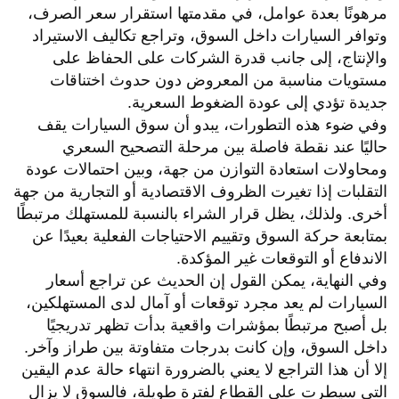
مرهونًا بعدة عوامل، في مقدمتها استقرار سعر الصرف،
وتوافر السيارات داخل السوق، وتراجع تكاليف الاستيراد
والإنتاج، إلى جانب قدرة الشركات على الحفاظ على
مستويات مناسبة من المعروض دون حدوث اختناقات
جديدة تؤدي إلى عودة الضغوط السعرية.
وفي ضوء هذه التطورات، يبدو أن سوق السيارات يقف
حاليًا عند نقطة فاصلة بين مرحلة التصحيح السعري
ومحاولات استعادة التوازن من جهة، وبين احتمالات عودة
التقلبات إذا تغيرت الظروف الاقتصادية أو التجارية من جهة
أخرى. ولذلك، يظل قرار الشراء بالنسبة للمستهلك مرتبطًا
بمتابعة حركة السوق وتقييم الاحتياجات الفعلية بعيدًا عن
الاندفاع أو التوقعات غير المؤكدة.
وفي النهاية، يمكن القول إن الحديث عن تراجع أسعار
السيارات لم يعد مجرد توقعات أو آمال لدى المستهلكين،
بل أصبح مرتبطًا بمؤشرات واقعية بدأت تظهر تدريجيًا
داخل السوق، وإن كانت بدرجات متفاوتة بين طراز وآخر.
إلا أن هذا التراجع لا يعني بالضرورة انتهاء حالة عدم اليقين
التي سيطرت على القطاع لفترة طويلة، فالسوق لا يزال