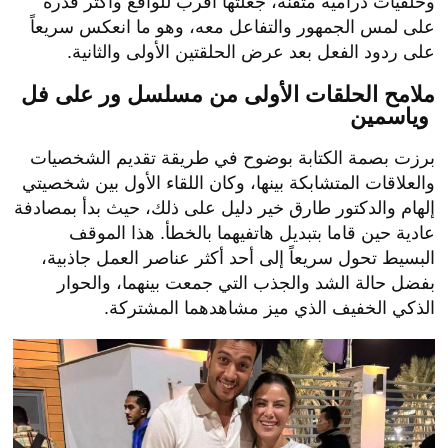
وخلفيات درامية متقنة، جعلتها أقرب للواقع وأكثر قدرة
على لمس الجمهور والتفاعل معه، وهو ما انعكس سريعاً
على ردود الفعل بعد عرض الحلقتين الأولى والثانية.
ملامح الحلقات الأولى من مسلسل ور على فل
وياسمين
برزت بصمة الكتابة بوضوح في طريقة تقديم الشخصيات
والعلاقات المتشابكة بينها، وكان اللقاء الأول بين شخصيتي
إلهام والدكتور طارق خير دليل على ذلك، حيث بدأ بمصادفة
عادية حين قاما بتبديل هاتفيهما بالخطأ. هذا الموقف
البسيط تحول سريعاً إلى أحد أكثر عناصر العمل جاذبية،
بفضل حالة الشد والجذب التي جمعت بينهما، والحوار
الذكي الخفيف الذي ميز مشاهدهما المشتركة.