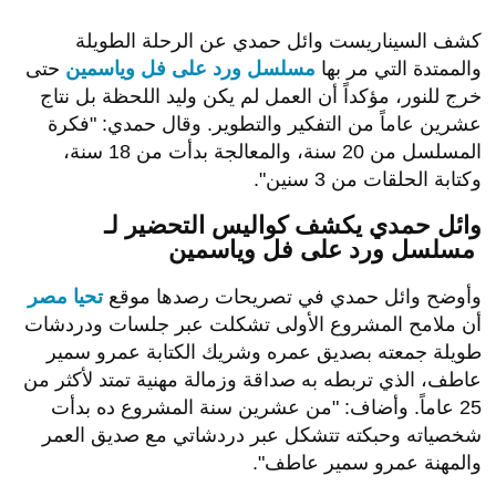
كشف السيناريست وائل حمدي عن الرحلة الطويلة
والممتدة التي مر بها
مسلسل ورد على فل وياسمين
حتى
خرج للنور، مؤكداً أن العمل لم يكن وليد اللحظة بل نتاج
عشرين عاماً من التفكير والتطوير. وقال حمدي: "فكرة
المسلسل من 20 سنة، والمعالجة بدأت من 18 سنة،
وكتابة الحلقات من 3 سنين".
وائل حمدي يكشف كواليس التحضير لـ
مسلسل ورد على فل وياسمين
وأوضح وائل حمدي في تصريحات رصدها موقع
تحيا مصر
أن ملامح المشروع الأولى تشكلت عبر جلسات ودردشات
طويلة جمعته بصديق عمره وشريك الكتابة عمرو سمير
عاطف، الذي تربطه به صداقة وزمالة مهنية تمتد لأكثر من
25 عاماً. وأضاف: "من عشرين سنة المشروع ده بدأت
شخصياته وحبكته تتشكل عبر دردشاتي مع صديق العمر
والمهنة عمرو سمير عاطف".