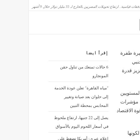
فقات قياسية.. ارتفاع تحويلات المصريين بالخارج لـ 35 مليار دولار خلال 9 أشهر
خيرة طفرة
إقرأ ايضا
نبي
6 حالات تمنعك من تناول حقن
زيز قدرة
المونجارو
"مياه القاهرة" تعلن عودة الخدمة
لمستويين
إلى حلوان بعد صيانة وتغيير
ة مؤشرات
المحابس بمحطة التبين
وة الاقتصاد
يصل إلى 22 جنيها، ارتفاع ملحوظ
في أسعار اللحوم اليوم بالأسواق
كونها
إعلام عبري: أمريكا تضغط على