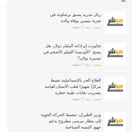
حملة "100 يوم صحة" بالدقهلية تقدم 485 ألف خدمة مجانية خ
ريال مدريد يسبق برشلونة في
مصر
تعزية ميسي بوفاة والده
مصر
منذ 17 دقيقة
تجاوزت إيراداته المليار دولار، هل
يصبح "الأوديسة"الفيلم الأضخم في
مسيرة نولان؟
مصر
منذ 17 دقيقة
تشيلسي
مصر
العلاج الحر بالإسماعيلية تضبط
مركزًا شهيرًا لطب الأسنان لقيامه
بتسريب نفايات طبية خطرة
مصر
منذ 17 دقيقة
وزير الطيران: تنشيط الحركة الجوية
إلى مطار مرسى مطروح يدعم
جهود التنمية السياحية
مصر
منذ 17 دقيقة