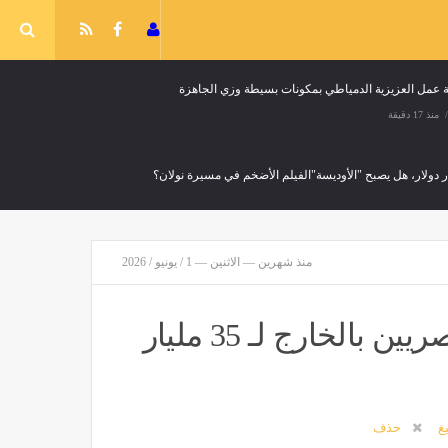
 عمل العزيزية الدمياطي بمكونات بسيطة وزي الجاهزة
منذ 17 دقيقة
ار دولار، هل يصبح "الأوديسة"الفيلم الأضخم في مسيرة نولان؟
منذ شهرين — الاثنين — 1 / يونيو / 2026
تدفقات قياسية.. ارتفاع تحويلات المصريين بالخارج لـ 35 مليار
يغ
حذف