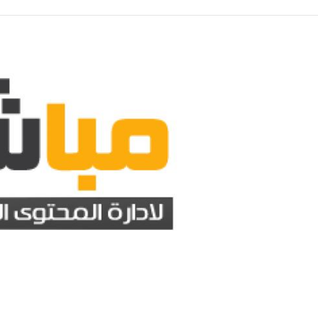
لال 7 أيام
اكتشفي
منذ 17 دقيقة
مصر
إصابة 9 أشخاص بينهم 4 أطفال بنيران قوات الاحتلال في غزة
مصر
 يكتسح ميلان بثلاثية نظيفة وديا
منذ 17 دقيقة