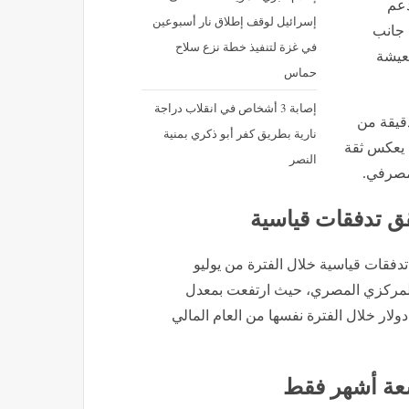
دعم
إسرائيل لوقف إطلاق نار أسبوعين
 جانب
في غزة لتنفيذ خطة نزع سلاح
معيشة
حماس
إصابة 3 أشخاص في انقلاب دراجة
قيقة من
نارية بطريق كفر أبو ذكري بمنية
ا يعكس ثقة
النصر
لمصرفي.
قق تدفقات قياسية
تدفقات قياسية خلال الفترة من يوليو
202، وفقًا لبيانات البنك المركزي المصري، حيث ارتفعت بمعدل
نحو 34.9 مليار دولار، مقارنة بنحو 26.4 مليار دولار خلال الفترة نفسها من العام المالي