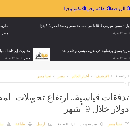
إقتصاد
الرياضة
ثقافة وفن
تكنولوجيا
ح سيزمي لـ 10% من مساحة مصر وخطة لحفر 513 بئرًا
طريقة
منذ 17 دقيقة
مصر
دريد يسبق برشلونة في تعزية ميسي بوفاة والده
تجاوزت إيراداته الملي
منذ 17 دقيقة
مصر
منذ 17 دقيقة
الرئيسية
الارشيف
أخبار العالم
مصر
تحيا مصر
 الحر بالإسماعيلية تضبط مركزًا شهيرًا لطب الأسنان لقيامه بتسريب نفايات طبية خطرة
منذ 17 دقيقة
دولار خلال 9 أشهر
الطيران: تنشيط الحركة الجوية إلى مطار مرسى مطروح يدعم جهود التنمية السياحية
منذ 17 دقيقة
تحيا مصر
منذ شهرين
0 تعليق
ارسل
طباعة
تبل