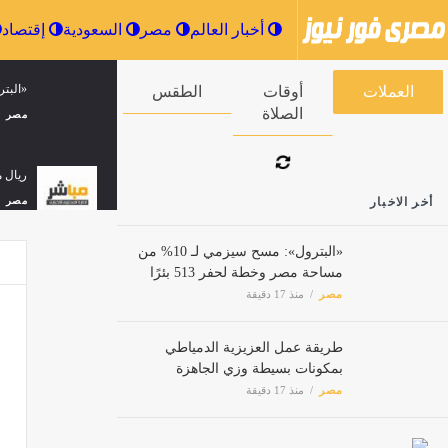
أخبار العالم
مصر
السعودية
«البترول»: مس
العملات
أوقات الصلاة
الطقس
مصر
ريال م
أخر الاخبار
مصر
«البترول»: مسح سيزمي لـ 10% من
مساحة مصر وخطة لحفر 513 بئرًا
العلاج
مصر
منذ 17 دقيقة
مصر
طريقة عمل العزيزية الدمياطي
بمكونات بسيطة وزي الجاهزة
وزير 
مصر
منذ 17 دقيقة
مصر