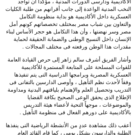
الأكاديمية ودارسى الدورات المدنية ، مؤكداً أن تواجد
النخب المدنية الواعدة إلى جانب أقرانهم من طلبة الكليات
العسكرية داخل الأكاديمية هو بداية منظومة التكامل
والتعاون بين شباب مصر بمختلف تخصصاتهم كونهم أمل
مصر وسر نهضتها ، وأن هذا التكامل هو حجر الأساس لبناء
الإنسان داخل النسيج الوطنى والضمانة الحقيقة لحماية
مقدرات هذا الوطن ورفعته فى مختلف المجالات .
وأشار الفريق أشرف سالم زاهر إلى حرص القيادة العامة
للقوات المسلحة على المتابعة المستمرة للأكاديمية
العسكرية المصرية وبرامجها الدراسية التى يتم تنفيذها
وفقاً لأحدث نظم التأهيل ، وأوصى الدارسين بالتفانى فى
التدريب وتحصيل العلم والإهتمام بلياقتهم البدنية ومداومة
الإطلاع الذى يحقق الوعى الصحيح بكافة القضايا
والموضوعات ، موجهاً التحية لأعضاء هيئة التدريس
بالأكاديمية على دورهم الفعال فى منظومة التأهيل .
أعقب ذلك مشاهدة عددٍ من الأنشطة الرياضية التى ينفذها
الطلبة والدارسون بشكل يومى ، كما قام القائد العام