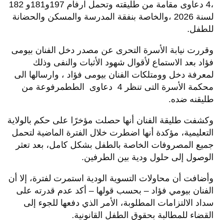
،4 دعاوى مقامة من طليقته وتحمل ارفام 197و181و 182
لسنة 2026 ،والخاصة بنفقة المدرسة والمسكن والحضانة
للطفل.
وقررت نيابة الأسرة التحرى عن مصدر دخل الفنان بيومى
فؤاد بعد الاستماع لأقوال شهود الأثبات والنفى وذلك
لمعرفة دخل وومتلكات الفنان بيومى فؤاد ، وارسالها الى
محكمة الأسرة التى تنظر 4 دعاوى الططمرفوعة من
طليقنه ضده.
وكشفت طليقة الفنان أنها حصلت مؤخرًا على حكم بالولاية
التعليمية، مؤكدة أنها اضطرت خلال الفترة الماضية لتحمل
جميع المصروفات الخاصة بالطفل بشكل كامل، بعد تعثر
الوصول إلى حلول ودية بين الطرفين.
وأضافت أن محاولات التسوية الودية استمرت لفترة، إلا أن
الفنان بيومي فؤاد – بحسب قولها – أكد عدم قدرته على
سداد الالتزامات المطلوبة، الأمر الذي دفعها للجوء إلى
القضاء للمطالبة بحقوق الطفل القانونية.