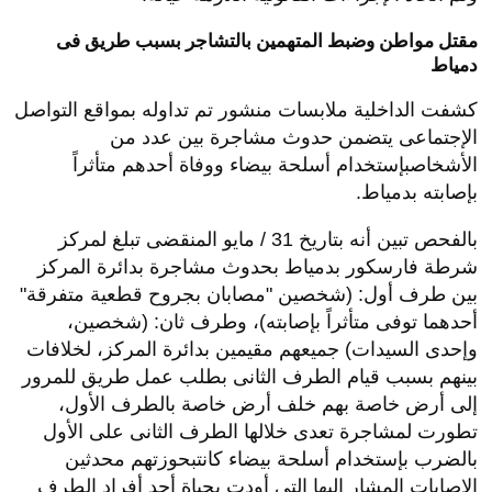
مقتل مواطن وضبط المتهمين بالتشاجر بسبب طريق فى
دمياط
كشفت الداخلية ملابسات منشور تم تداوله بمواقع التواصل
الإجتماعى يتضمن حدوث مشاجرة بين عدد من
الأشخاصبإستخدام أسلحة بيضاء ووفاة أحدهم متأثراً
بإصابته بدمياط.
بالفحص تبين أنه بتاريخ 31 / مايو المنقضى تبلغ لمركز
شرطة فارسكور بدمياط بحدوث مشاجرة بدائرة المركز
بين طرف أول: (شخصين "مصابان بجروح قطعية متفرقة"
أحدهما توفى متأثراً بإصابته)، وطرف ثان: (شخصين،
وإحدى السيدات) جميعهم مقيمين بدائرة المركز، لخلافات
بينهم بسبب قيام الطرف الثانى بطلب عمل طريق للمرور
إلى أرض خاصة بهم خلف أرض خاصة بالطرف الأول،
تطورت لمشاجرة تعدى خلالها الطرف الثانى على الأول
بالضرب بإستخدام أسلحة بيضاء كانتبحوزتهم محدثين
الإصابات المشار إليها التى أودت بحياة أحد أفراد الطرف