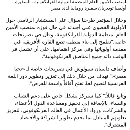
لمنصب الأمين العام للمنظمة الدولية للفرانكفونية - السفيرة
أوليفيا توديريان سفيرة رومانيا لدى مصر
وخلال المؤتمر طرحنا سؤال على المستشار الرئاسي حول
الأولوية القصوى على أجندته في حال فوزه بمنصب الأمين
العام لمنظمة الدولية الفرانكفونية، وقال في تصريحات
خاصة:"نطمح إلى بناء منظمة تضع القارة الأفريقية في
مقدمة أولوياتها وفي مركز اهتمامها، على أن تشمل في
الوقت ذاته جميع المناطق الفرنكوفونية".
​وأضاف داسيان سيولوش في تصريحات خاصة لـ «تحيا
مصر»:" نهدف من خلال ذلك إلى تعزيز وتطوير دور اللغة
الفرنسية لتصبح لغةً تفتح آفاقاً واسعة للفرص".
وتابع قائلاً:" كما سنركز بشكل خاص على دعم الشباب
والنساء، بالإضافة إلى تحفيز ومساعدة الدول الأعضاء،
والشركات، ورواد الأعمال في العالم الفرنكوفوني، لتعزيز
تعاونهم المتبادل بما يخدم تطوير الشراكة والاقتصاد
المشترك".