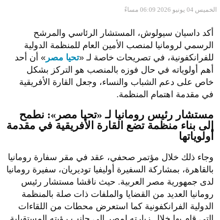
الخميس 04 يونيو 2026 06:09 مساءً
أكد داسيان سيولوش، المستشار الرئاسي والمرشح
الرسمي لرومانيا لمنصب الأمين العام للمنظمة الدولية
للفرانكفونية، في تصريحات خاصة لـ «
تحيا مصر
» أن أحد
أهم أولوياته في حال فوزه بالمنصب هو التركز بشكل
خاص على دعم الشباب والنساء، وجعل القارة الأفريقية
في مقدمة اهتمام المنظمة.
مستشار رئيس رومانيا لـ «تحيا مصر»: نطمح
إلى بناء منظمة تضع القارة الأفريقية في مقدمة
أولوياتها
وجاء ذلك خلال مؤتمر صحفي، عقد في مقر سفارة رومانيا
بالقاهرة، بمشاركة
السفيرة أوليفيا توديريان، سفيرة رومانيا
لدى جمهورية مصر العربية. حيث ناقشا مستشار رئيس
رومانيا العديد من القضايا والملفات ذات صلة بالمنظمة
الدولية الفرانكفونية كما استعرض محطات من اللقاءات
التي قام بها خلال زيارته لمصر إلى جانب رؤيته المستقبلية