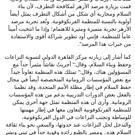
قمت بزيارة
مرصد الأزهر لمكافحة التطرف، لأن بناء
السلام ومحاربة أي شكل من أشكال التطرف يمثل أيضاً
أولوية بالنسبة للمنظمة الفرنكوفونية. وتُعد تجربة مرصد
الأزهر تجربة متميزة ومثيرة للاهتمام؛ وإذا ما انتخبت أميناً
عاماً للمنظمة، فإنني أود تطوير شراكة أقوى والاستفادة
من خبرات هذا المرصد".
كما أشار إلى زيارته مركز القاهرة الدولي لتسوية النزاعات
وحفظ وبناء السلام، وقال:" أجريتُ نقاشاً مثمراً جداً مع
المسؤولين هناك، وقال:" ​تمتلك هذه المنظمة تعاوناً جيداً
مع بعض المؤسسات الرومانية المتخصصة أيضاً في مجال
حفظ السلام في إطار مظلة الأمم المتحدة، وقد نظمنا
بالفعل بعض الدورات التدريبية بدعم من هذه المؤسسات
الرومانية. وأرى أن هذه المنظمة تمثل جهة أخرى يمكن
للمنظمة الفرنكوفونية التعاون معها في إطار مهمتها
للوساطة وتجنب النزاعات في الدول الفرنكوفونية،
والتدخل لحل النزاعات عند حدوثها، والسعي نحو بناء ثقافة
السلام هذه.. ​ومصر بالطبع رائدة وقوية جداً في تبني ونشر