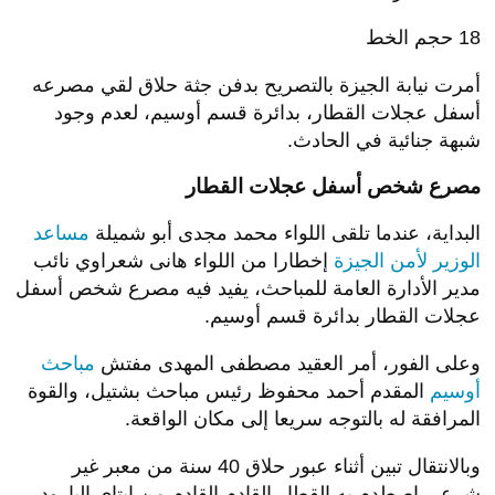
18
حجم الخط
أمرت نيابة الجيزة بالتصريح بدفن جثة حلاق لقي مصرعه
أسفل عجلات القطار، بدائرة قسم أوسيم، لعدم وجود
شبهة جنائية في الحادث.
مصرع شخص أسفل عجلات القطار
البداية، عندما تلقى اللواء محمد مجدى أبو شميلة
مساعد
الوزير لأمن الجيزة
إخطارا من اللواء هانى شعراوي نائب
مدير الأدارة العامة للمباحث، يفيد فيه مصرع شخص أسفل
عجلات القطار بدائرة قسم أوسيم.
وعلى الفور، أمر العقيد مصطفى المهدى مفتش
مباحث
أوسيم
المقدم أحمد محفوظ رئيس مباحث بشتيل، والقوة
المرافقة له بالتوجه سريعا إلى مكان الواقعة.
وبالانتقال تبين أثناء عبور حلاق 40 سنة من معبر غير
شرعي اصطدم به القطار القادم القادم من إيتاى البارود