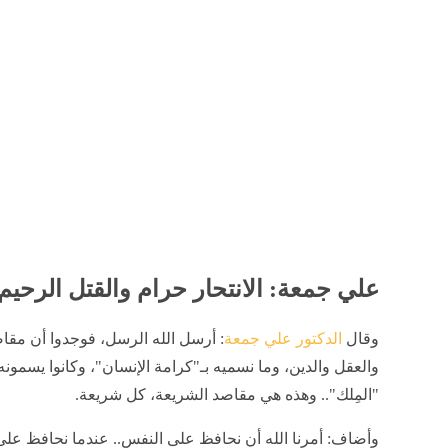
وأوضح: بنى الرب هذا الإنسان، وهذا مجرمٌ يهدمه، فمصيبته كبي
ظلماتٌ يوم القيامة. نهانا الله، سبحانه وتعالى، عن الانتحار، وأن 
للبنيان، وفيه لعنٌ من الله.
السابق
جدول مباريات دوري القسم الثاني ب 
التالى
كرّهتونا في عيشتنا، أستاذ بهارفارد يوجه رسالة للمسئولين الم
أخبار
ذات صلة