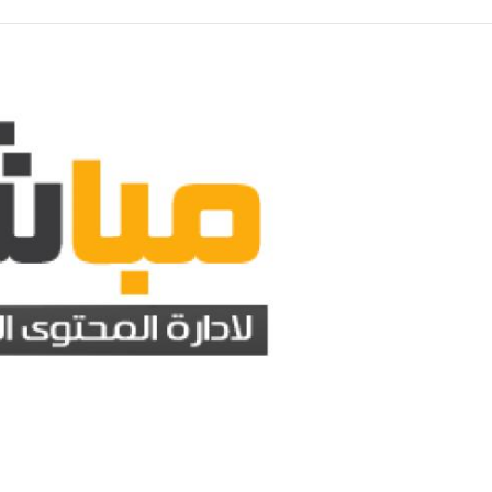
هتغير مفاهيمك، علاقة شرب الماء أثناء الوجبات بالشعور بالشبع
منذ 51 دقيقة
ى مصير الطلاب الذين لم يسجلوا رغباتهم خلال المرحلة الأولى
منذ 51 دقيقة
ة عنوان، شاهد مقر حفل زفاف كريستيانو رونالدو وجورجينا رودريجيز (صور)
منذ 51 دقيقة
وم، البلطي بـ 68 بعد الانخفاض والبوري والماكريل يبدآن بـ 150جنيها
منذ 51 دقيقة
روفات كلية التجارة جامعة عين شمس انتظام وانتساب