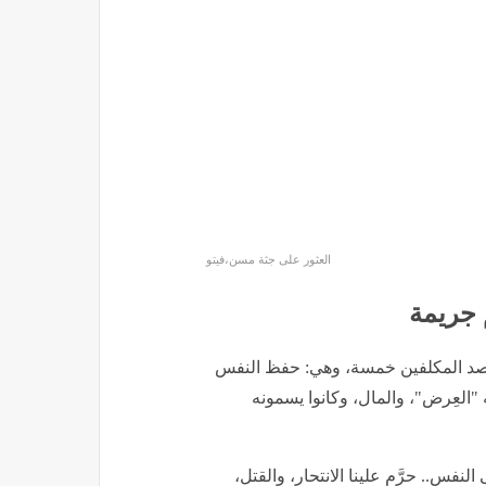
رة، وإثمُه عظيمٌ عند الله.. والظلم
يُنهي أحدُنا حياته، لأنَّ هذا فيه هدمٌ
المجموعة الثانية
صريين بشأن جمارك المحمول للعاملين بالخارج