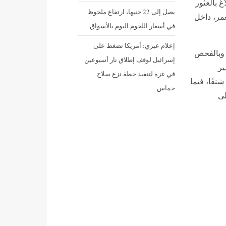
غ بالعثور
يصل إلى 22 جنيها، ارتفاع ملحوظ
مر، داخل
في أسعار اللحوم اليوم بالأسواق
إعلام عبري: أمريكا تضغط على
 وبالفحص
إسرائيل لوقف إطلاق نار أسبوعين
ير
في غزة لتنفيذ خطة نزع سلاح
شنقًا، فيما
حماس
لى