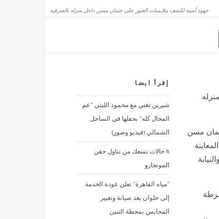
جهود أمنية لكشف ملابسات العثور على جثمان مسن داخل منزله بالشرقية
إقرأ ايضا
نزله
شيرين تغني مع محمود الليثي "عم
المجال كله" بحفلها في الساحل
الشمالي (فيديو وصور)
ثمان مسن
لمعاينة
6 حالات تمنعك من تناول حقن
النيابة
المونجارو
"مياه القاهرة" تعلن عودة الخدمة
شرطة
إلى حلوان بعد صيانة وتغيير
المحابس بمحطة التبين