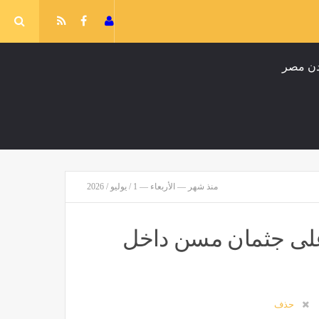
منذ شهر — الأربعاء — 1 / يوليو / 2026
سا
على جثمان مسن داخل
حذف