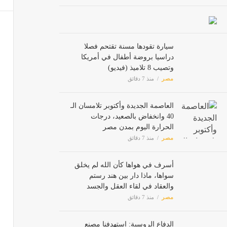
دراسة 
مصر
سيارة تقودها مسنة تقتحم فصلا
دراسيا بروضة أطفال في أمريكا
وتصيب 8 تلاميذ (فيديو)
تنسيق الجامعات 2026، تعرف عل
مصر
منذ 7 دقائق
مصر
العاصمة الجديدة وأكتوبر تلامسان الـ
40 وانخفاض بالصعيد، درجات
للفخام
الحرارة اليوم بمدن مصر
مصر
مصر
منذ 7 دقائق
أسرف في هواها كأن الله لم يخلق
أسعار السمك الي
سواها، ماذا دار بين هند رستم
والعقاد في لقاء العقل والجسد
مصر
مصر
منذ 7 دقائق
الدفاع الروسية: استهدفنا مصنع
تنسيق الجامعات 2026، مص