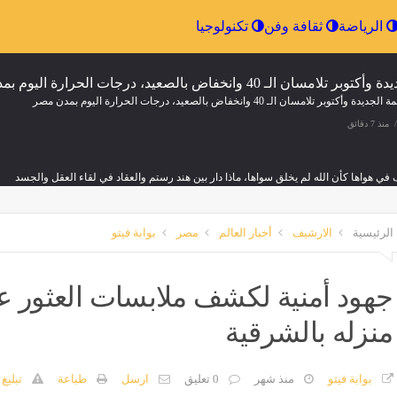
إقتصاد
الرياضة
ثقافة وفن
تكنولوجيا
دة وأكتوبر تلامسان الـ 40 وانخفاض بالصعيد، درجات الحرارة اليوم بمدن مصر
منذ 7 دقائق
ي هواها كأن الله لم يخلق سواها، ماذا دار بين هند رستم والعقاد في لقاء العقل والجسد
منذ 7 دقائق
الرئيسية
الارشيف
أخبار العالم
مصر
بوابة فيتو
ع الروسية: استهدفنا مصنع ومستودع عسكريين في كييف وسفينتين تحملان شحنة أسلحة بأودي
منذ 7 دقائق
جهود أمنية لكشف ملابسات العثور 
منزله بالشرقية
يوم، ارتفاع الخيار 4 جنيهات وانخفاض البصل والكوسة والبامية
منذ 7 دقائق
بوابة فيتو
منذ شهر
0 تعليق
ارسل
طباعة
تبليغ