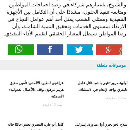
والشيوخ، باعتبارهم شركاء في رصد احتياجات المواطنين
ومتابعة تنفيذ الحلول، مشددًا على أن التكامل بين الأجهزة
التنفيذية وممثلي الشعب يمثل أحد أهم عوامل النجاح في
الارتقاء بمستوى الخدمات وتحقيق التنمية الشاملة، وأن
رضا المواطن سيظل المعيار الحقيقي لتقييم الأداء التنفيذي.
موضوعات متعلقة
أولوية مرور تنتهي بالدم، قاتل عامل
عراقجي لنظيره الألماني: تأمين مضيق
دليفري يواجه الإعدام في الاستئناف
هرمز مرهون بوقف «الأعمال العدوانية»
الأمريكية
منذ 12 دقيقة
منذ 12 دقيقة
سلاح الجو يجري أول مناورة، إسرائيل
كامل أبو علي: المصري يعيش حاليًا حالة