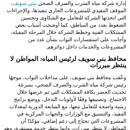
إدارة شركة مياه الشرب والصرف الصحي
ببني سويف
،
الموقف التنفيذي للمشروعات الجاري تنفيذها، والإجراءات
التي اتخذتها الشركة للتعامل مع الشكاوى وتحسين
الضغوط بعدد من المناطق، كما أوضحت أسباب بعض
المشكلات الفنية وخطط الشركة خلال المرحلة المقبلة،
وأجابت على استفسارات النواب بشأن عدد من
المشروعات والخدمات داخل دوائرهم.
محافظ بني سويف لرئيس المياه: المواطن لا
ينتظر مبررات
وعّقب محافظ بني سويف، على مداخلات النواب، موجهًا
رئيس شركة مياه الشرب والصرف الصحي، بسرعة
تحديث الحصر بكافة المشكلات التي تم عرضها خلال
الاجتماع، وتصنيفها وفقًا لأولويات التدخل، ووضع برامج
زمنية واضحة للتعامل معها، مع المتابعة الدورية لمعدلات
التنفيذ، والتنسيق مع الوزارات والجهات المركزية في
المشروعات التي تحتاج إلى دعم إضافي، مؤكدًا أن
المواطن لا ينتظر مبررات، وإنما ينتظر خدمة مستقرة، وهو