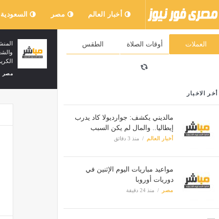
أخبار العالم
مصر
السعودية
نتيجة تنسيق المرحلة الأولى 2026 برقم
المن
العملات
أوقات الصلاة
الطقس
الجلوس، رابط وخطوات الاستعلام
والش
الكر
مصر
منذ 45 دقيقة
مصر
أخر الاخبار
مالديني يكشف: جوارديولا كاد يدرب
إيطاليا.. والمال لم يكن السبب
أخبار العالم
منذ 3 دقائق
مواعيد مباريات اليوم الإثنين في
دوريات أوروبا
مصر
منذ 24 دقيقة