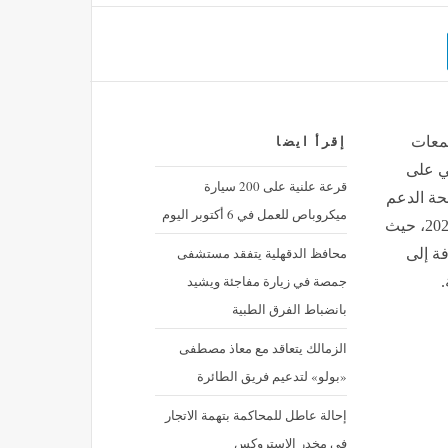
جمعات
إقرأ ايضا
ي على
قرعة علنية على 200 سيارة
حة الدعم
ميكروباص للعمل في 6 أكتوبر اليوم
الإضافي للأسر الأكثر احتياجا تتضمن شهري مارس وأبريل 2026، حيث
محافظ الدقهلية يتفقد مستشفى
فة إلى
جمصة في زيارة مفاجئة ويشيد
.
بانضباط الفرق الطبية
الزمالك يتعاقد مع معاذ مصطفى
«بولو» لتدعيم فريق الطائرة
إحالة عاطل للمحاكمة بتهمة الاتجار
في مخدر الإستروكس