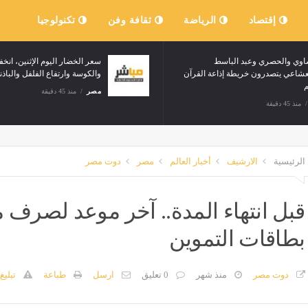
إقتصاد
الرياضة
ثقافة وفن
تكنولوجيا
شاوي والحصري وعبد الباسط
سعر الخضار اليوم الإثنين، ا
عشاعي يتصدرون خريطة إذاعة القرآن
والكوسة وارتفاع الفلفل والبا
يم
مصر
منذ 45 دقيقة
منذ 45 دقيقة
الرئيسية
الارشيف
أخبار العالم
مصر
دوت مصر
قبل انتهاء المدة.. آخر موعد لصرف 
بطاقات التموين
دوت مصر
منذ شهر
0 تعليق
ارسل
طباعة
تبليغ