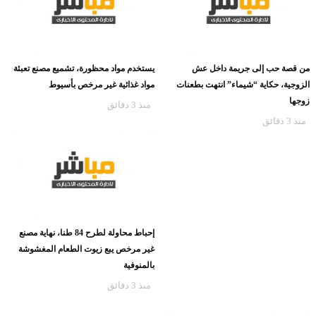
من قصة حب إلى جريمة داخل عش
يستخدم مواد محظورة، تشميع مصنع تعبئة
الزوجية، حكاية “شيماء” انتهت بطعنات
مواد غذائية غير مرخص بأسيوط
زوجها
منذ 3 دقائق
منذ 3 دقائق
إحباط محاولة لطرح 84 طنا، نهاية مصنع
غير مرخص يبع زيوت الطعام المغشوشة
بالمنوفية
منذ 3 دقائق