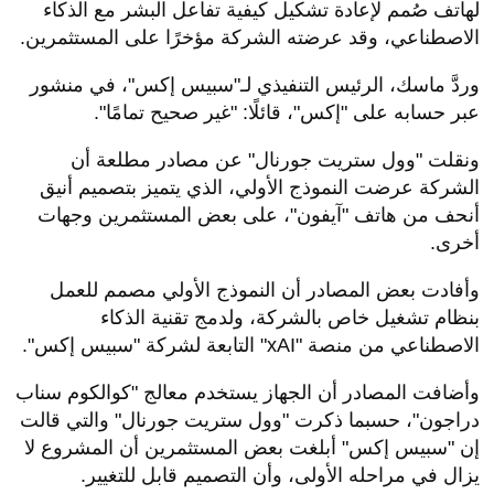
لهاتف صُمم لإعادة تشكيل كيفية تفاعل البشر مع الذكاء
الاصطناعي، وقد عرضته الشركة مؤخرًا على المستثمرين.
وردَّ ماسك، الرئيس التنفيذي لـ"سبيس إكس"، في منشور
عبر حسابه على "إكس"، قائلًا: "غير صحيح تمامًا".
ونقلت "وول ستريت جورنال" عن مصادر مطلعة أن
الشركة عرضت النموذج الأولي، الذي يتميز بتصميم أنيق
أنحف من هاتف "آيفون"، على بعض المستثمرين وجهات
أخرى.
وأفادت بعض المصادر أن النموذج الأولي مصمم للعمل
بنظام تشغيل خاص بالشركة، ولدمج تقنية الذكاء
الاصطناعي من منصة "xAI" التابعة لشركة "سبيس إكس".
وأضافت المصادر أن الجهاز يستخدم معالج "كوالكوم سناب
دراجون"، حسبما ذكرت "وول ستريت جورنال" والتي قالت
إن "سبيس إكس" أبلغت بعض المستثمرين أن المشروع لا
يزال في مراحله الأولى، وأن التصميم قابل للتغيير.