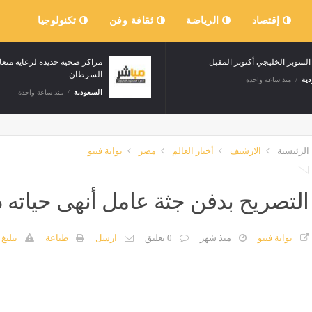
إقتصاد
الرياضة
ثقافة وفن
تكنولوجيا
كأس السوبر الخليجي أكتوبر المقبل
السرطان
السعودية
منذ ساعة واحدة
السعودية
منذ ساعة و
الرئيسية
الارشيف
أخبار العالم
مصر
بوابة فيتو
التصريح بدفن جثة عامل أنهى حياته 
بوابة فيتو
منذ شهر
0 تعليق
ارسل
طباعة
تبليغ