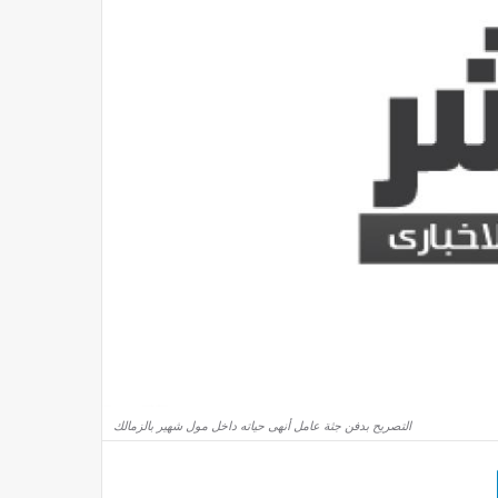
التصريح بدفن جثة عامل أنهى حياته داخل مول شهير بالزمالك