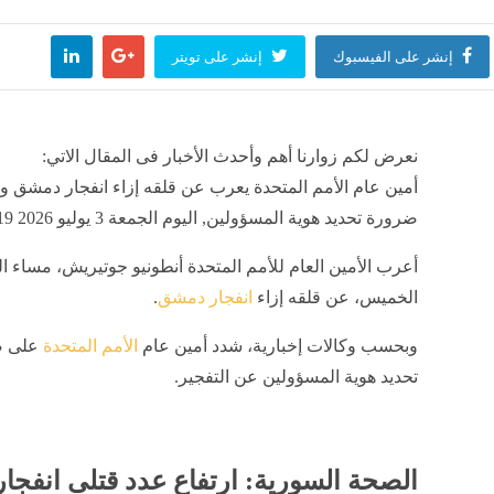
 الآلاف في استقبال أسطوري لـ"الملك محمد صلاح" في تركيا وسر الرقم 61
إنشر على الفيسبوك
إنشر على تويتر
ة
منذ 23 دقيقة
نعرض لكم زوارنا أهم وأحدث الأخبار فى المقال الاتي:
ون سبور يكشف موعد وصول "الملك محمد صلاح" لإتمام انتقاله لصفوف النادي التركي
ة
منذ 23 دقيقة
أمين عام الأمم المتحدة يعرب عن قلقه إزاء انفجار دمشق 
ضرورة تحديد هوية المسؤولين, اليوم الجمعة 3 يوليو 2026 12:19 صباحاً
أعرب الأمين العام للأمم المتحدة أنطونيو جوتيريش، مساء ال
و60 يوما بلا رسوم.. ملامح اتفاق ترامب وطهران المرتقب
لعالم
منذ 26 دقيقة
الخميس، عن قلقه إزاء
انفجار دمشق
.
وبحسب وكالات إخبارية، شدد أمين عام
الأمم المتحدة
على ض
تحديد هوية المسؤولين عن التفجير.
فهمى يدعو إلى تحرك عربى ودولى عاجل لحماية القدس وإسناد صمود المقدسيين
لعالم
منذ 26 دقيقة
الصحة السورية: ارتفاع عدد قتلى انفجار