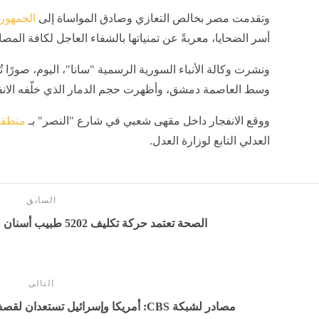
وتقدمت مصر بخالص التعازي وصادق المواساة إلى
الجمهوري
أسر الضحايا، معربةً عن تمنياتها بالشفاء العاجل لكافة المصا
ونشرت وكالة الأنباء السورية الرسمية "سانا"، اليوم، صورًا تُ
وسط العاصمة دمشق، وأظهرت حجم الدمار الذي خلّفه الانف
ووقع الانفجار داخل مقهى شعبي في شارع "النصر" بـ
منطقة
العدلي التابع لوزارة العدل.
السابق
الصحة تعتمد حركة تكليف 5202 طبيب أسنان وتحدد ضوابط استلام العمل
التالى
مصادر لشبكة CBS: أمريكا وإسرائيل تستعدان لقصف منشآت قطاع الطاقة في إيران