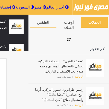
أخبار العالم
مصر
السعودية
"صفقة 
العملات
أوقات الصلاة
الطقس
الرياض
رئيس ط
أخر الاخبار
الرياض
"صفقة القرن".. الصحافة التركية
تحتفي بالسلطان المصري محمد
صلاح بعد الاستقبال التاريخي
بـ «إش
الرياضة
منذ 22 دقيقة
الرياض
رئيس طرابزون سبور التركي: أردنا
منح جماهيرنا "نجمًا عالميًا"..
محمد ص
واستقبال صلاح "كان استثنائيًا"
الرياض
الرياضة
منذ 22 دقيقة