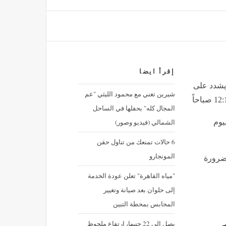
إقرأ ايضا
ويشدد على
شيرين تغني مع محمود الليثي "عم
المجال كله" بحفلها في الساحل
الشمالي (فيديو وصور)
يوم
نبيل فهمي يؤكد مع وزير خارجية تونس أهمية تطوير آليات العمل العربي المشترك
أخبار العالم
منذ 26 دقيقة
6 حالات تمنعك من تناول حقن
المونجارو
رورة
مقتل قائد بارز بالدعم السريع في معارك مع المشتركة غرب دارفور
"مياه القاهرة" تعلن عودة الخدمة
أخبار العالم
منذ 26 دقيقة
إلى حلوان بعد صيانة وتغيير
المحابس بمحطة التبين
يصل إلى 22 جنيها، ارتفاع ملحوظ