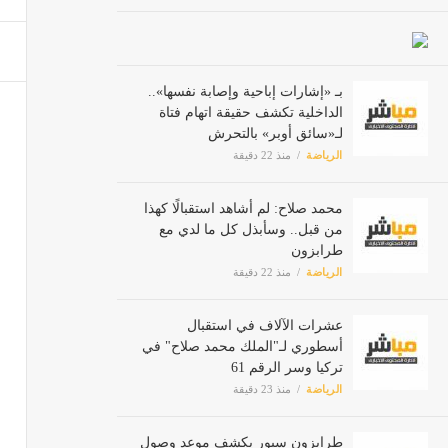
عشرات
الرياض
بـ «إشارات إباحية وإصابة نفسها»..
الداخلية تكشف حقيقة اتهام فتاة
لـ«سائق أوبر» بالتحرش
طرابز
الرياضة
منذ 22 دقيقة
الرياض
محمد صلاح: لم أشاهد استقبالًا كهذا
من قبل.. وسأبذل كل ما لدي مع
طرابزون
سيطرة إيرانية أوسع 
الرياضة
منذ 22 دقيقة
أخبار ا
عشرات الآلاف في استقبال
أسطوري لـ"الملك محمد صلاح" في
نبيل 
تركيا وسر الرقم 61
أخبار ا
الرياضة
منذ 23 دقيقة
طرابزون سبور يكشف موعد وصول