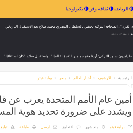
إقتصاد
الرياضة
ثقافة وفن
تكنولوجيا
القرن".. الصحافة التركية تحتفي بالسلطان المصري محمد صلاح بعد الاستقبال التاريخي
ة
منذ 22 دقيقة
رابزون سبور التركي: أردنا منح جماهيرنا "نجمًا عالميًا".. واستقبال صلاح "كان استثنائيًا"
ة
منذ 22 دقيقة
الرئيسية
الارشيف
أخبار العالم
مصر
بوابة فيتو
ارات إباحية وإصابة نفسها».. الداخلية تكشف حقيقة اتهام فتاة لـ«سائق أوبر» بالتحرش
ة
منذ 22 دقيقة
أمين عام الأمم المتحدة يعرب عن قل
ويشدد على ضرورة تحديد هوية المس
لاح: لم أشاهد استقبالًا كهذا من قبل.. وسأبذل كل ما لدي مع طرابزون
ة
منذ 22 دقيقة
بوابة فيتو
منذ شهر
0 تعليق
ارسل
طباعة
تبليغ