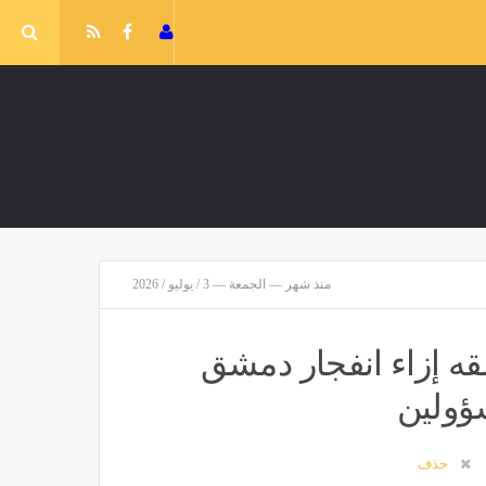
منذ شهر — الجمعة — 3 / يوليو / 2026
قه إزاء انفجار دمشق
ؤولين
حذف