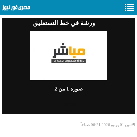
ورشة في خط النستعليق
صورة
1
من 2
Previous
Next
الاثنين 01 يونيو 2026 06:21 صباحاً