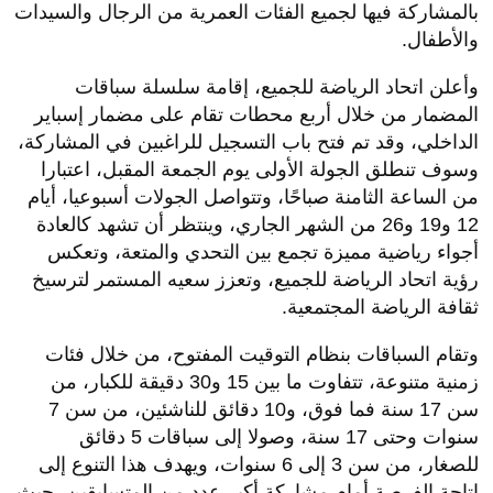
بالمشاركة فيها لجميع الفئات العمرية من الرجال والسيدات
والأطفال.
وأعلن اتحاد الرياضة للجميع، إقامة سلسلة سباقات
المضمار من خلال أربع محطات تقام على مضمار إسباير
الداخلي، وقد تم فتح باب التسجيل للراغبين في المشاركة،
وسوف تنطلق الجولة الأولى يوم الجمعة المقبل، اعتبارا
من الساعة الثامنة صباحًا، وتتواصل الجولات أسبوعيا، أيام
12 و19 و26 من الشهر الجاري، وينتظر أن تشهد كالعادة
أجواء رياضية مميزة تجمع بين التحدي والمتعة، وتعكس
رؤية اتحاد الرياضة للجميع، وتعزز سعيه المستمر لترسيخ
ثقافة الرياضة المجتمعية.
وتقام السباقات بنظام التوقيت المفتوح، من خلال فئات
زمنية متنوعة، تتفاوت ما بين 15 و30 دقيقة للكبار، من
سن 17 سنة فما فوق، و10 دقائق للناشئين، من سن 7
سنوات وحتى 17 سنة، وصولا إلى سباقات 5 دقائق
للصغار، من سن 3 إلى 6 سنوات، ويهدف هذا التنوع إلى
إتاحة الفرصة أمام مشاركة أكبر عدد من المتسابقين، حيث