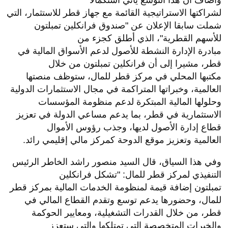
وأضاف أن هذا التوسع يأتي استكمالا
لشراكتها الاستراتيجية القائمة مع جهاز قطر للاستثمار، التي
شملت سابقا الإعلان عن "صندوق فرانكلين تمبلتون
للأسهم القطرية"، الذي أطلق كجزء من
مبادرة الإدارة النشطة للأصول لدعم الأسواق المالية في
قطر، مشيرا إلى أن فرانكلين تمبلتون من خلال
مكتبها المحلي في مركز قطر للمال، ستوظف منصتها
العالمية، وخبراتها المتراكمة في مجال الاستثمارات الدولية
وحلولها المالية المبتكرة لدعم منظومة المؤسسات
الاستثمارية في قطر، بما يدعم مساعي الدولة في تعزيز
قطاع إدارة الأصول لديها، وجذب رؤوس الأموال
العالمية وتعزيز موقع الدوحة كمركز مالي إقليمي رائد.
وفي هذا السياق، قال السيد منصور راشد الخاطر الرئيس
التنفيذي لمركز قطر للمال: "تشكل فرانكلين
تمبلتون إضافة قيمة لمنظومة الخدمات المالية بمركز قطر
للمال، وحضورها يدعم توسع وتقدم القطاع المالي في
قطر، من خلال القدرات التشغيلية، ومعايير الحوكمة
والخبرات المتخصصة التي تمتلكها والتي ستعزز