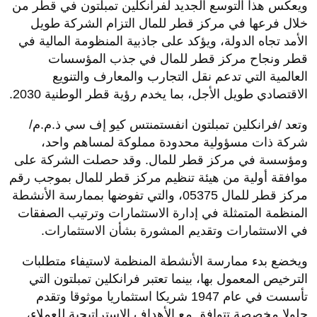
ويعكس هذا التوسع الجديد لفرانكلين تمبلتون في قطر من
خلال فرعها في مركز قطر للمال التزام الشركة طويل
الأمد تجاه الدولة، ويؤكد على جاذبية المنظومة المالية في
قطر ونجاح مركز قطر للمال في جذب المؤسسات
العالمية التي تدعم نقل التجارب والمعارف والتنويع
الاقتصادي طويل الأجل، بما يخدم رؤية قطر الوطنية 2030.
وتعد /فرانكلين تمبلتون انفستمنتس كيو إف سي ذ.م.م/
شركة ذات مسؤولية محدودة مملوكة لمساهم واحد،
ومؤسسة في مركز قطر للمال. وقد حصلت الشركة على
موافقة أولية من هيئة تنظيم مركز قطر للمال بموجب رقم
مركز قطر للمال 05375، والتي تفوضها بممارسة الأنشطة
المنظمة المتمثلة في إدارة الاستثمارات وترتيب الصفقات
في الاستثمارات وتقديم المشورة بشأن الاستثمارات.
ويخضع بدء ممارسة الأنشطة المنظمة لاستيفاء متطلبات
الترخيص المعمول بها، بينما تعتبر فرانكلين تمبلتون التي
تأسست في عام 1947 شريكا استثماريا موثوقا وتقدم
حلولا مخصصة تتوافق مع الأهداف الاستراتيجية للعملاء،