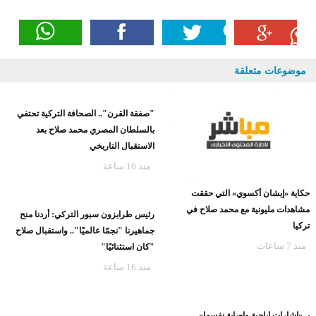
موضوعات متعلقة
"صفقة القرن".. الصحافة التركية تحتفي
بالسلطان المصري محمد صلاح بعد
الاستقبال التاريخي
منذ 16 ساعة
حكاية «إيشان أكسوي» التي حققت
مشاهدات مليونية مع محمد صلاح في
رئيس طرابزون سبور التركي: أردنا منح
تركيا
جماهيرنا "نجمًا عالميًا".. واستقبال صلاح
منذ 7 ساعات
"كان استثنائيًا"
منذ 16 ساعة
بـ «إشارات إباحية وإصابة نفسها»..