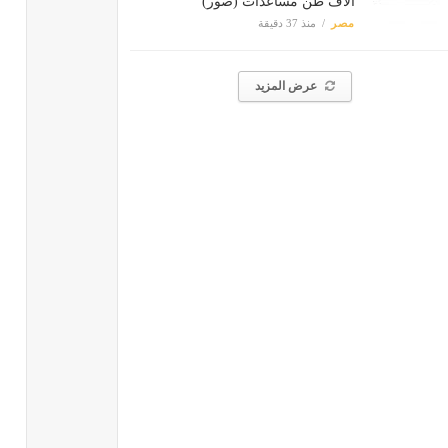
آلاف طن مساعدات (صور)
مصر
منذ 37 دقيقة
عرض المزيد