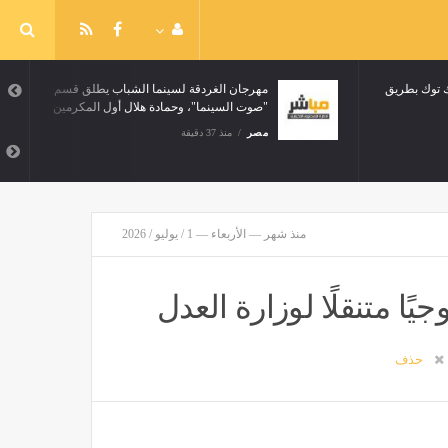
إصابة 5 أشخاص في انقلاب توك توك بطريق
السمارة بالدقهلية
مصر
منذ 37 دقيقة
منذ شهر — الأربعاء — 1 / يوليو / 2026
حذف