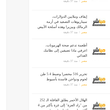
مصر
منذ 37 دقيقة
إيقاف وملايين الدولارات،
سيناريوهات التصعيد في أزمة
الزمالك وبيزيرا وهذه أسلحة الأبيض
مصر
منذ 37 دقيقة
أطعمة تدعم صحة الهرمونات،
اعرفي ماذا تضيفين إلى نظامك
الغذائي
مصر
منذ 37 دقيقة
تحرير 516 محضرا وضبط 5.4 طن
لحوم ودواجن فاسدة بأسيوط
مصر
منذ 37 دقيقة
الهلال الأحمر يطلق القافلة الـ 252
من "زاد العزة" إلى غزة بأكثر من 4