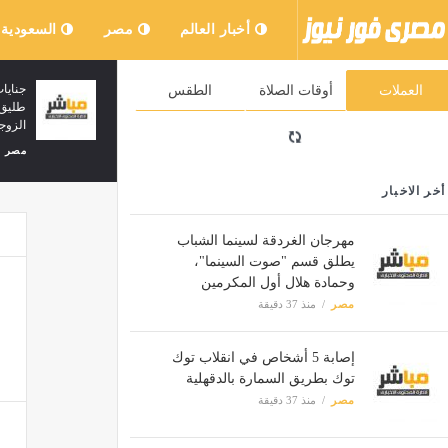
أخبار العالم
مصر
السعودية
تشكيل أتلتيكو مدريد المتوقع ضد مانشستر
الزمالك: مفاوضا
العملات
أوقات الصلاة
الطقس
سيتي وديا
الرياضي مستمرة وا
مصر
منذ 37 دقيقة
مصر
منذ 37 دقيقة
أخر الاخبار
مهرجان الغردقة لسينما الشباب
يطلق قسم "صوت السينما"،
وحمادة هلال أول المكرمين
مصر
منذ 37 دقيقة
إصابة 5 أشخاص في انقلاب توك
توك بطريق السمارة بالدقهلية
مصر
منذ 37 دقيقة