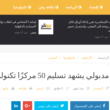
إقتصاد
الرياضة
ثقافة وفن
تكنولوجيا
ت حسم منصب المدير
جنايات الإسكندرية تقرر إحالة أوراق قاتل
لإعلان قريبًا
طليق زوجته إلى المفتي، واستمرار حبس
الزوجة
مصر
منذ 37 دقيقة
الرئيسية
الارشيف
تكنولوجيا
المصدر
مدبولي يشهد تسليم 50 مركزًا تكنولوجيًا متنقلًا لوزارة العدل
المصدر
منذ شهر
0 تعليق
ارسل
طباعة
تبليغ
إنشر على الفيسبوك
إنشر على تويتر