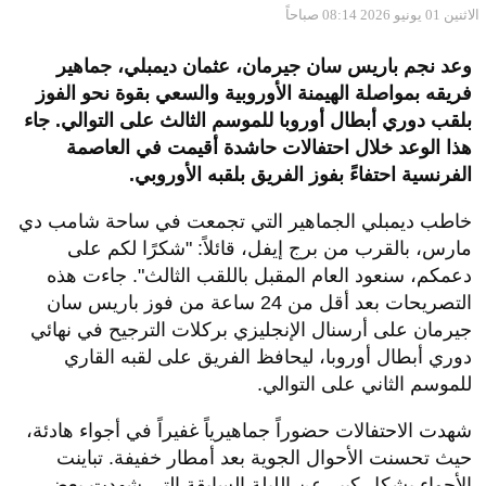
الاثنين 01 يونيو 2026 08:14 صباحاً
وعد نجم باريس سان جيرمان، عثمان ديمبلي، جماهير
فريقه بمواصلة الهيمنة الأوروبية والسعي بقوة نحو الفوز
بلقب دوري أبطال أوروبا للموسم الثالث على التوالي. جاء
هذا الوعد خلال احتفالات حاشدة أقيمت في العاصمة
الفرنسية احتفاءً بفوز الفريق بلقبه الأوروبي.
خاطب ديمبلي الجماهير التي تجمعت في ساحة شامب دي
مارس، بالقرب من برج إيفل، قائلاً: "شكرًا لكم على
دعمكم، سنعود العام المقبل باللقب الثالث". جاءت هذه
التصريحات بعد أقل من 24 ساعة من فوز باريس سان
جيرمان على أرسنال الإنجليزي بركلات الترجيح في نهائي
دوري أبطال أوروبا، ليحافظ الفريق على لقبه القاري
للموسم الثاني على التوالي.
شهدت الاحتفالات حضوراً جماهيرياً غفيراً في أجواء هادئة،
حيث تحسنت الأحوال الجوية بعد أمطار خفيفة. تباينت
الأجواء بشكل كبير عن الليلة السابقة التي شهدت بعض