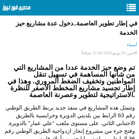
في إطار تطوير العاصمة..دخول عدة مشاريع حيز
الخدمة
أسماء
الاثنين 01 يونيو 2026 10:44 صباحاً
تم وضع حيز الخدمة عددا من المشاريع التي
من شأنها المساهمة في تسهيل تنقل
المواطنين وتخفيف الضغط المروري. وهذا في
إطار تجسيد مشاريع المخطط الأصفر للنظرة
الاستراتيجية لتطوير وعصرنة العاصمة.
وتتمثل هذه المشاريع في منفذ جديد يربط الطريق الوطني
رقم 63 الرابط بين بلديتي الدويرة وخرايسية بالطريق
الاجتنابي الثاني. على مستوى ملعب “علي عمار” بالدويرة.
وفتح جزء من مشروع إنجاز ازدواجية الطريق الوطني رقم
36 الرابط بين بلديتي بابا حسن وأولاد فايت.