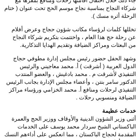
جاء ذلك خلال احتفال أقامتها رحلات ومنافع بمقرها مع
شركاء النجاح بمناسبة نجاح موسم الحج تحت عنوان ( ختام
الرحلة أثره مسك ).
تخللها كلمات لرؤساء مكاتب شؤون حجاج وعرض أفلام
عن رحلة حج هذا العام ، واختتمت بتكريم شركاء النجاح
من البعثات ومراكز الضيافة وتقديم الهدايا التذكارية.
وشهد الحفل حضور رئيس مجلس إدارة مطوفي حجاج
الدول العربية ( أشرقت ) أ. محمد معاجيني والرئيس
التنفيذي لأشرقت م . محمد بادغيش ، والعضو المنتدب
الدكتور سامر بنتن ، وأعضاء مجلس الإدارة بجانب الرئيس
التنفيذي لرحلات ومنافع أ. محمد الخزامي ورؤساء مراكز
الضيافة ومنسوبي رحلات .
خدمات عظيمة
أثنى وزير الشؤون الدينية والأوقاف ووزير الحج والعمرة
الباكستاني الشيخ سردار محمد يوسف على الخدمات
المقدمة لحجاج الباكستان ، مما انعكس على أداءهم النسك