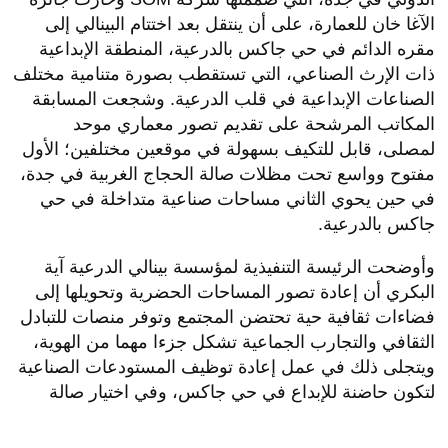
الآغا خان للعمارة، على أن ينتقل بعد اختتام البينالي إلى
مقره الدائم في حي جاكس بالدرعية، المنطقة الإبداعية
ذات الإرث الصناعي، التي تستقطب بصورة متنامية مختلف
الصناعات الإبداعية في قلب الدرعية. وشجعت المسابقة
المكاتب المرشحة على تقديم تصور معماري موحد
لمصلى، قابل للتكيف بسهولة في موقعين مختلفين؛ الأول
مفتوح وواسع تحت مظلات صالة الحجاج الغربية في جدة،
في حين يحوي الثاني مساحات صناعية متداخلة في حي
جاكس بالدرعية.
وأوضحت الرئيسة التنفيذية لمؤسسة بينالي الدرعية آية
البكري أن إعادة تصور المساحات الحضرية وتحويلها إلى
فضاءات ثقافية حية تحتضن المجتمع وتوفر منصات للتبادل
الثقافي والتجارب الجماعية تشكل جزءا مهما من الهوية،
ويتجلى ذلك في عمل إعادة توظيف المستودعات الصناعية
لتكون حاضنة للإبداع في حي جاكس، وفي اختيار صالة
الحجاج الغربية مقرا دائما لبينالي الفنون الإسلامية.