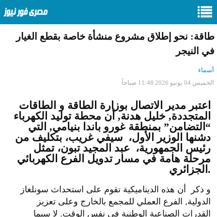
طاقة: نحو إطلاق مشروع منشأة خاصة بقطع الغيار
في النيجر
أسماء
الخميس 04 يونيو 2026 11:48 صباحاً
اعتبر مدير الاتصال بوزارة الطاقة و الطاقات
المتجددة, خليل هدنة, أن محطة توليد الكهرباء
“التضامن” بمنطقة غورو باندا بنيامي, التي
دشنها الوزير الأول، سيفي غريب، بتكليف من
رئيس الجمهورية، عبد المجيد تبون، تمثل
مرحلة هامة في مسار تدويل الفرع الكهربائي
الجزائري.
و ذكر أن هذه الديناميكية تقوم على استحداث سونلغاز
الدولية, الفرع العملي للمجمع بالخارج وعلى تعزيز
القدرات الصناعية الوطنية في نفس الوقت. لا سيما