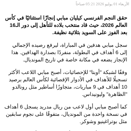
الأربعاء 01 يوليو 2026 05:21 صباحاً
حقق النجم الفرنسي كيليان مبابي إنجازًا استثنائيًا في كأس
العالم 2026، حيث قاد منتخب بلاده للتأهل إلى دور الـ16
بعد الفوز على السويد بثلاثية نظيفة.
سجل مبابي هدفين في المباراة، ليرفع رصيده الإجمالي
إلى 6 أهداف في البطولة، منفردًا بصدارة الهدافين. هذا
الإنجاز يضعه في مكانة خاصة في تاريخ المونديال.
وفقًا لشبكة "أوبتا" للإحصائيات، أصبح مبابي اللاعب الأكثر
تسجيلًا للأهداف في الأدوار الإقصائية لكأس العالم برصيد
10 أهداف في 9 مباريات، متجاوزًا أساطير مثل رونالدو
"الظاهرة" وليونيداس.
كما أصبح مبابي أول لاعب من ريال مدريد يسجل 6 أهداف
في نسخة واحدة من المونديال، متفوقًا على نجوم سابقين
مثل بوتراغينيو وشوكر.