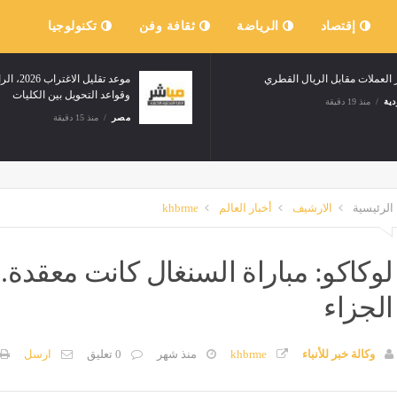
إقتصاد
الرياضة
ثقافة وفن
تكنولوجيا
سعار العملات مقابل الريال القطري
وقواعد التحويل بين الكليا
لسعودية
منذ 19 دقيقة
مصر
منذ 15 دقيقة
الرئيسية
الارشيف
أخبار العالم
khbrme
لوكاكو: مباراة السنغال كانت معقدة
الجزاء
وكالة خبر للأنباء
khbrme
منذ شهر
0 تعليق
ارسل