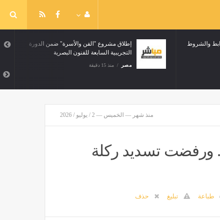
موعد تقليل الاغتراب 2026، الرابط والشروط
إطلاق مشروع "الفن والأسرة" ضمن الدورة
ت
التجريبية السابعة للفنون البصرية
مصر
منذ 15 دقيقة
منذ شهر — الخميس — 2 / يوليو / 2026
.. ورفضت تسديد ركلة
طباعة
تبليغ
حذف