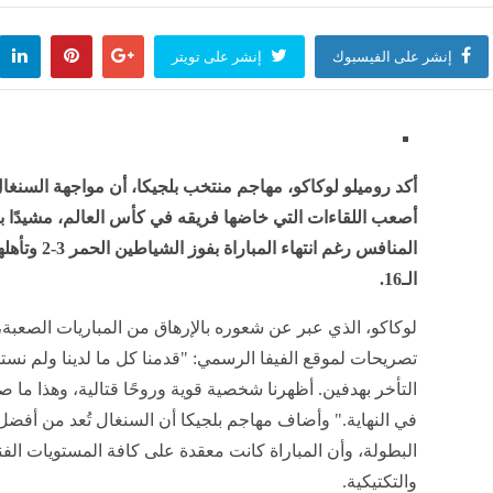
إنشر على الفيسبوك
إنشر على تويتر
أكد روميلو لوكاكو، مهاجم منتخب بلجيكا، أن مواجهة السنغ
أصعب اللقاءات التي خاضها فريقه في كأس العالم، مشيدًا بأ
المنافس رغم انتهاء المباراة ب
الـ16.
لوكاكو، الذي عبر عن شعوره بالإرهاق من المباريات الصعبة
تصريحات لموقع الفيفا الرسمي: "قدمنا كل ما لدينا ولم نس
التأخر بهدفين. أظهرنا شخصية قوية وروحًا قتالية، وهذا ما ص
في النهاية." وأضاف مهاجم بلجيكا أن السنغال تُعد من أفض
البطولة، وأن المباراة كانت معقدة على كافة المستويات الفني
والتكتيكية.