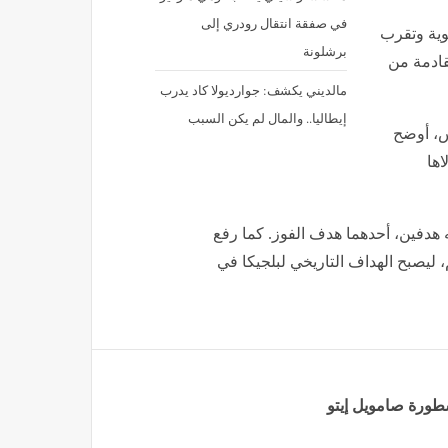
في صفقة انتقال رودري إلى
وية وتقرب
برشلونة
قادمة من
مالديني يكشف: جوارديولا كاد يدرب
إيطاليا.. والمال لم يكن السبب
نس، أوضح
اها
 هدفين، أحدهما هدف الفوز. كما رفع
س العالم، ليصبح الهداف التاريخي لبلجيكا في
سطورة صامويل إيتو