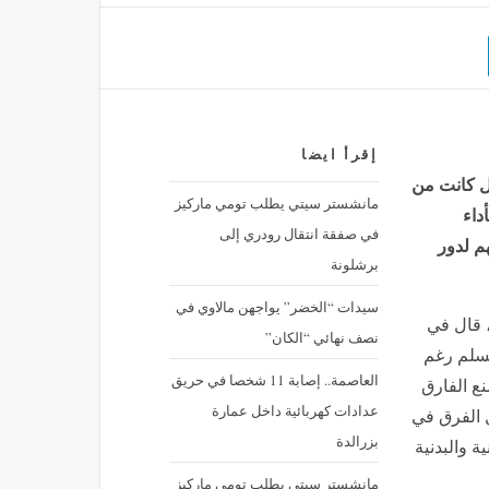
إقرأ ايضا
ال كانت من
مانشستر سيتي يطلب تومي ماركيز
داء
في صفقة انتقال رودري إلى
فوز الشياطين الحمر 3-2 وتأهلهم لدور
برشلونة
سيدات “الخضر” يواجهن مالاوي في
، قال في
نصف نهائي “الكان”
تسلم رغم
العاصمة.. إصابة 11 شخصا في حريق
نع الفارق
عدادات كهربائية داخل عمارة
ل الفرق في
بزرالدة
ة والبدنية
مانشستر سيتي يطلب تومي ماركيز