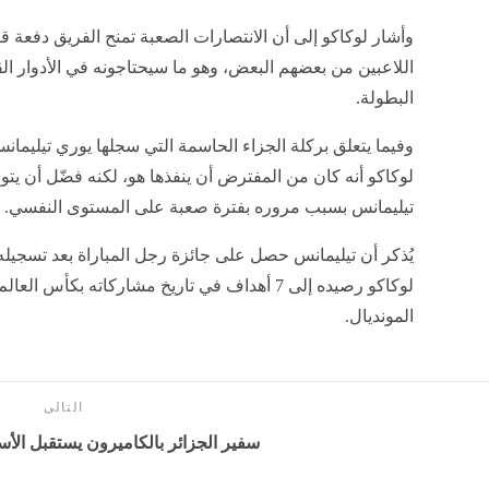
وأشار لوكاكو إلى أن الانتصارات الصعبة تمنح الفريق دفعة ق
اللاعبين من بعضهم البعض، وهو ما سيحتاجونه في الأدوار ال
البطولة.
وفيما يتعلق بركلة الجزاء الحاسمة التي سجلها يوري تيليما
لوكاكو أنه كان من المفترض أن ينفذها هو، لكنه فضّل أن يتول
تيليمانس بسبب مروره بفترة صعبة على المستوى النفسي.
يُذكر أن تيليمانس حصل على جائزة رجل المباراة بعد تسجيله
لوكاكو رصيده إلى 7 أهداف في تاريخ مشاركاته بكأ
المونديال.
التالى
سفير الجزائر بالكاميرون يستقبل الأ