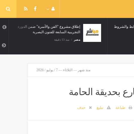
 الاغتراب 2026، الرابط والشروط
إطلاق مشروع "الفن والأسرة" ضمن الدورة
التجريبية السابعة للفنون البصرية
مصر
منذ 13 دقيقة
منذ شهر — الثلاثاء — 7 / يوليو / 2026
رع بحديقة الحامة
طباعة
تبليغ
حذف