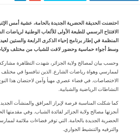
احتضنت الحديقة الحضرية الجديدة بالحامة، عشية أمس الإثن
الافتتاح الرسمي للطبعة الأولى للألعاب الوطنية لرياضات ال
المنظمة في إطار برنامج إحياء الذكرى الرابعة والستين لعيد 
وسط أجواء حماسية وحضور لافت للشباب من مختلف ولايا
وحسب بيان لمصالح ولاية الجزائر، شهدت التظاهرة مشاركة
لممارسي وهواة رياضات الشارع. الذين تنافسوا في مختلف
الاختصاصات. في فضاء عصري مهيأ وآمن لاحتضان هذا النو
النشاطات الرياضية والشبابية.
كما شكلت المناسبة فرصة لإبراز المرافق والمنشآت الجديدة
أنجزتها مصالح ولاية الجزائر لفائدة الشباب. وفي مقدمتها الح
الحضرية الجديدة بالحامة. التي توفر فضاءات ملائمة لممارس
والترفيه والتنشيط الجواري.