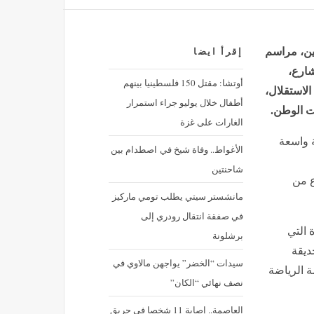
ين، مراسم
إقرأ ايضا
شارع،
أوتشا: مقتل 150 فلسطينيا بينهم
الاستقلال،
أطفال خلال يوليو جراء استمرار
ت الوطن.
الغارات على غزة
 واسعة
الأغواط.. وفاة شيخ في اصطدام بين
شاحنتين
ع من
مانشستر سيتي يطلب تومي ماركيز
في صفقة انتقال رودري إلى
 التي
برشلونة
ديقة
سيدات “الخضر” يواجهن مالاوي في
ة الرياضة
نصف نهائي “الكان”
العاصمة.. إصابة 11 شخصا في حريق