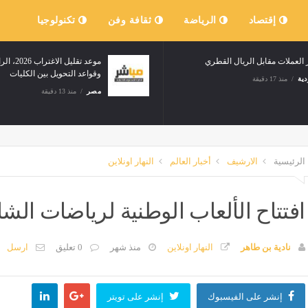
إقتصاد
الرياضة
ثقافة وفن
تكنولوجيا
 العملات مقابل الريال القطري
موعد تقليل
وقواعد التحويل بين الكليات
ية
منذ 17 دقيقة
مصر
منذ 13 دقيقة
الرئيسية
الارشيف
أخبار العالم
النهار اونلاين
افتتاح الألعاب الوطنية لرياضات الشا
نادية بن طاهر
النهار اونلاين
منذ شهر
0 تعليق
ارسل
إنشر على الفيسبوك
إنشر على تويتر