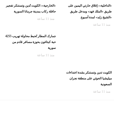
«الداخلية»: إغلاق حارتي اليمين على
«الخارجية»: الكويت تُدين وتستنكر تفجير
طريق «الملك فهد» ومدخل طريق
حافلة ركاب بمدينة جرمانا السورية
«الشيخ زايد» لمدة أسبوع
منذ 11 ساعة
منذ 11 ساعة
جمارك المطار تُحبط محاولة تهريب 4255
حبة كبتاغون بحوزة مسافر قادم من
سورية
منذ 11 ساعة
الكويت تدين وتستنكر بشدة اعتداءات
ميليشيا الحوثي على منطقة نجران
السعودية
منذ 11 ساعة