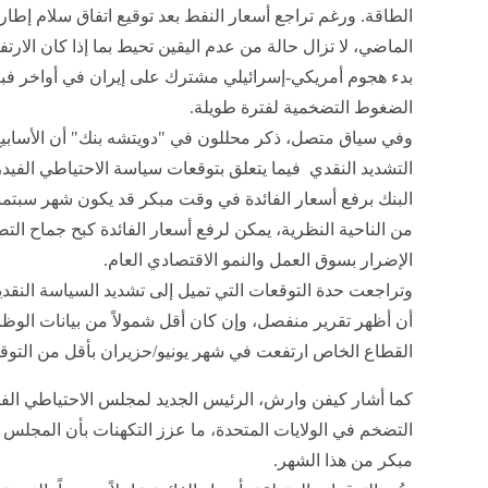
الطاقة. ورغم تراجع أسعار النفط بعد توقيع اتفاق سلام إطاري
الماضي، لا تزال حالة من عدم اليقين تحيط بما إذا كان الارت
بدء هجوم أمريكي-إسرائيلي مشترك على إيران في أواخر ف
الضغوط التضخمية لفترة طويلة.
وفي سياق متصل، ذكر محللون في "دويتشه بنك" أن الأسابيع
التشديد النقدي فيما يتعلق بتوقعات سياسة الاحتياطي الفيدر
البنك برفع أسعار الفائدة في وقت مبكر قد يكون شهر سبتمبر/
من الناحية النظرية، يمكن لرفع أسعار الفائدة كبح جماح ا
الإضرار بسوق العمل والنمو الاقتصادي العام.
وتراجعت حدة التوقعات التي تميل إلى تشديد السياسة النقدي
أن أظهر تقرير منفصل، وإن كان أقل شمولاً من بيانات الوظا
القطاع الخاص ارتفعت في شهر يونيو/حزيران بأقل من التوق
كما أشار كيفن وارش، الرئيس الجديد لمجلس الاحتياطي الفي
التضخم في الولايات المتحدة، ما عزز التكهنات بأن المجلس
مبكر من هذا الشهر.