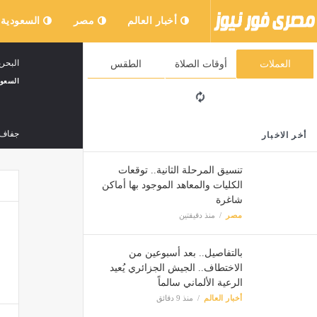
أخبار العالم
مصر
السعودية
البحري
العملات
أوقات الصلاة
الطقس
السعود
جفاف 
أخر الاخبار
ثقافة 
تنسيق المرحلة الثانية.. توقعات
الكليات والمعاهد الموجود بها أماكن
«البترول»: مس
شاغرة
مصر
مصر
منذ دقيقتين
بالتفاصيل.. بعد أسبوعين من
ريال م
الاختطاف.. الجيش الجزائري يُعيد
الرعية الألماني سالماً
مصر
أخبار العالم
منذ 9 دقائق