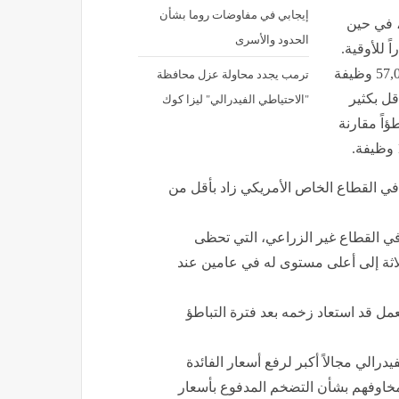
إيجابي في مفاوضات روما بشأن
4,1 دولار للأوقية، في حين
الحدود والأسرى
ترمب يجدد محاولة عزل محافظة
ووفقاً لمكتب إحصاءات العمل، أضاف الاقتصاد الأمريكي 57,000 وظيفة
"الاحتياطي الفيدرالي" ليزا كوك
قل بكثير
ما يمثل تباطؤاً مقارنة
ي القطاع الخاص الأمريكي زاد بأقل من
 في القطاع غير الزراعي، التي تحظى
ثلاثة إلى أعلى مستوى له في عامين عند
مل قد استعاد زخمه بعد فترة التباطؤ
الي مجالاً أكبر لرفع أسعار الفائدة
مخاوفهم بشأن التضخم المدفوع بأسعار