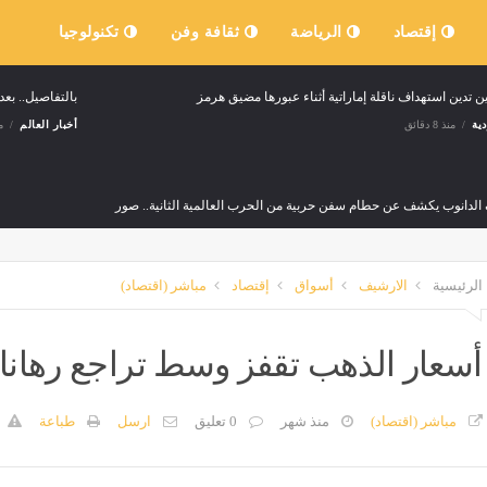
إقتصاد
الرياضة
ثقافة وفن
تكنولوجيا
ن تدين استهداف ناقلة إماراتية أثناء عبورها مضيق هرمز
بالتفاصيل.. بعد
ية
منذ 8 دقائق
أخبار العالم
منذ
الدانوب يكشف عن حطام سفن حربية من الحرب العالمية الثانية.. صور
وفن
منذ 20 دقيقة
الرئيسية
الارشيف
أسواق
إقتصاد
مباشر (اقتصاد)
ح سيزمي لـ 10% من مساحة مصر وخطة لحفر 513 بئرًا
طريقة
منذ 42 دقيقة
مصر
أسعار الذهب تقفز وسط تراجع رهانات 
دريد يسبق برشلونة في تعزية ميسي بوفاة والده
تجاوزت إيراداته الملي
مباشر (اقتصاد)
منذ شهر
0 تعليق
ارسل
طباعة
منذ 42 دقيقة
مصر
منذ 42 دقيقة