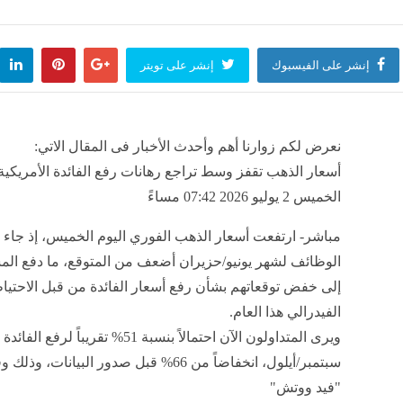
 الحر بالإسماعيلية تضبط مركزًا شهيرًا لطب الأسنان لقيامه بتسريب نفايات طبية خطرة
منذ 42 دقيقة
إنشر على الفيسبوك
إنشر على تويتر
الطيران: تنشيط الحركة الجوية إلى مطار مرسى مطروح يدعم جهود التنمية السياحية
منذ 42 دقيقة
نعرض لكم زوارنا أهم وأحدث الأخبار فى المقال الاتي:
أسعار الذهب تقفز وسط تراجع رهانات رفع الفائدة الأمريكية,
الخميس 2 يوليو 2026 07:42 مساءً
مباشر- ارتفعت أسعار الذهب الفوري اليوم الخميس، إذ جاء ت
الوظائف لشهر يونيو/حزيران أضعف من المتوقع، ما دفع الم
إلى خفض توقعاتهم بشأن رفع أسعار الفائدة من قبل الاحتي
الفيدرالي هذا العام.
ويرى المتداولون الآن احتمالاً بنسبة 51% تقريبا
سبتمبر/أيلول، انخفاضاً من 66% قبل صدور البيانات، وذل
"فيد ووتش"