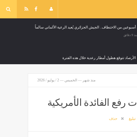
 أسبوعين من الاختطاف.. الجيش الجزائري يُعيد الرعية الألماني سالماً
 9 دقائق
الأرصاد تتوقع هطول أمطار رعدية خلال هذه الفترة
السعودية
منذ 26 دقيقة
منذ شهر — الخميس — 2 / يوليو / 2026
 عمل العزيزية الدمياطي بمكونات بسيطة وزي الجاهزة
منذ 42 دقيقة
رفع الفائدة الأمريكية
ار دولار، هل يصبح "الأوديسة"الفيلم الأضخم في مسيرة نولان؟
تبليغ
حذف