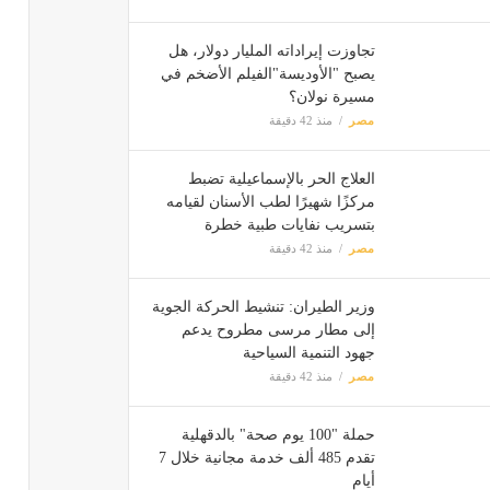
تجاوزت إيراداته المليار دولار، هل
يصبح "الأوديسة"الفيلم الأضخم في
مسيرة نولان؟
مصر
منذ 42 دقيقة
العلاج الحر بالإسماعيلية تضبط
مركزًا شهيرًا لطب الأسنان لقيامه
بتسريب نفايات طبية خطرة
مصر
منذ 42 دقيقة
وزير الطيران: تنشيط الحركة الجوية
إلى مطار مرسى مطروح يدعم
جهود التنمية السياحية
مصر
منذ 42 دقيقة
حملة "100 يوم صحة" بالدقهلية
تقدم 485 ألف خدمة مجانية خلال 7
أيام