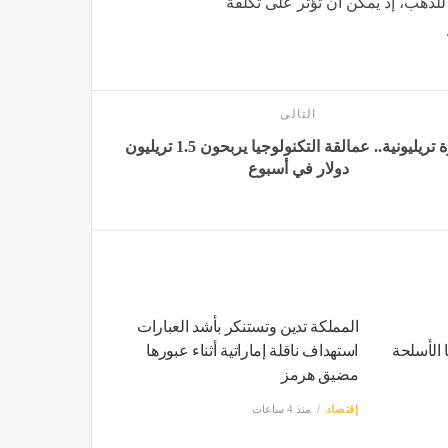
ة للذهب، إذ يمكن أن تؤثر على تكلفة
التالى
قفزة تريليونية.. عمالقة التكنولوجيا يربحون 1.5 تريليون
دولار في أسبوع
المملكة تدين وتستنكر بأشد العبارات
 الأسلحة
استهداف ناقلة إماراتية أثناء عبورها
مضيق هرمز
إقتصاد
منذ 4 ساعات