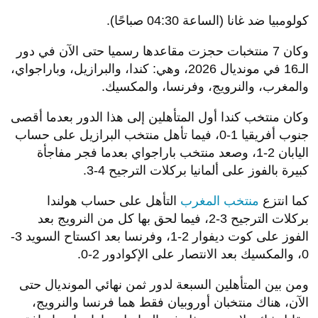
كولومبيا ضد غانا (الساعة 04:30 صباحًا).
وكان 7 منتخبات حجزت مقاعدها رسميا حتى الآن في دور
الـ16 في مونديال 2026، وهي: كندا، والبرازيل، وباراجواي،
والمغرب، والنرويج، وفرنسا، والمكسيك.
وكان منتخب كندا أول المتأهلين إلى هذا الدور بعدما أقصى
جنوب أفريقيا 1-0، فيما تأهل منتخب البرازيل على حساب
اليابان 2-1، وصعد منتخب باراجواي بعدما فجر مفاجأة
كبيرة بالفوز على ألمانيا بركلات الترجيح 4-3.
كما انتزع
منتخب المغرب
التأهل على حساب هولندا
بركلات الترجيح 3-2، فيما لحق بها كل من النرويج بعد
الفوز على كوت ديفوار 2-1، وفرنسا بعد اكستاح السويد 3-
0، والمكسيك بعد الانتصار على الإكوادور 2-0.
ومن بين المتأهلين السبعة لدور ثمن نهائي المونديال حتى
الآن، هناك منتخبان أوروبيان فقط هما فرنسا والنرويج،