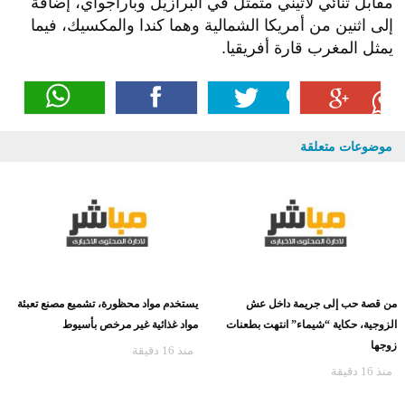
مقابل ثنائي لاتيني متمثل في البرازيل وباراجواي، إضافة
إلى اثنين من أمريكا الشمالية وهما كندا والمكسيك، فيما
يمثل المغرب قارة أفريقيا.
موضوعات متعلقة
من قصة حب إلى جريمة داخل عش
يستخدم مواد محظورة، تشميع مصنع تعبئة
الزوجية، حكاية “شيماء” انتهت بطعنات
مواد غذائية غير مرخص بأسيوط
زوجها
منذ 16 دقيقة
منذ 16 دقيقة