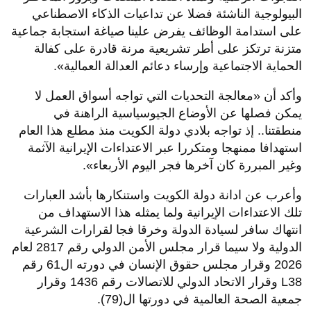
البيولوجية الناشئة فضلا عن تداعيات الذكاء الاصطناعي
على استدامة الوظائف يفرض علينا صياغة استجابة جماعية
متزنة ترتكز على أطر تشريعية مرنة قادرة على كفالة
الحماية الاجتماعية وإرساء دعائم العدالة العمالية».
وأكد أن «معالجة التحديات التي تواجه أسواق العمل لا
يمكن فصلها عن الأوضاع الجيوسياسية الراهنة في
منطقتنا.. إذ تواجه بلادي دولة الكويت منذ مطلع هذا العام
استهدافا ممنهجا ومتكررا عبر الاعتداءات الإيرانية الآثمة
وغير المبررة كان آخرها فجر اليوم الأربعاء».
وأعرب عن ادانة دولة الكويت واستنكارها بأشد العبارات
تلك الاعتداءات الإيرانية ولما يمثله هذا الاستهداف من
انتهاك سافر لسيادة الدولة وخرقا فجا لقرارات الشرعية
الدولية ولا سيما قرار مجلس الأمن الدولي رقم 2817 لعام
2026 وقرار مجلس حقوق الإنسان في دورته ال61 رقم
L38 وقرار الاتحاد الدولي للاتصالات رقم 1436 وقرار
جمعية الصحة العالمية في دورتها ال(79).