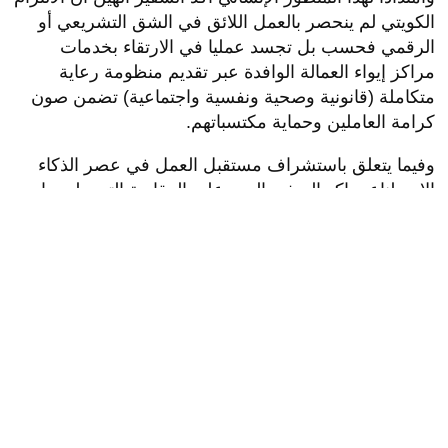
الكويتي لم ينحصر بالعمل اللائق في الشق التشريعي أو
الرقمي فحسب بل تجسد عمليا في الارتقاء بخدمات
مراكز إيواء العمالة الوافدة عبر تقديم منظومة رعاية
متكاملة (قانونية وصحية ونفسية واجتماعية) تضمن صون
كرامة العاملين وحماية مكتسباتهم.
وفيما يتعلق باستشراف مستقبل العمل في عصر الذكاء
الاصطناعي اكد السفير الهين على المقاربة التي طرحها
التقرير بشأن الحاجة الملحة لوضع حوكمة أخلاقية ومعيارية
تستند إلى محددات العمل الدولية بما يضمن صون الحقوق
الأساسية كالحق في الخصوصية والسلامة والصحة المهنية
ومناهضة التمييز الرقمي.
وشدد في هذا الصدد على وجوب كفالة مبدأي الشفافية
والمساءلة في الخوارزميات الناظمة للتوظيف والتقييم
بالتوازي مع تسخير هذه الأدوات الذكية لرفع كفاءة أجهزة
تفتيش العمل وتعزيز الامتثال للأنظمة مبينا أن إدارة هذا
التحول التكنولوجي تتطلب تفعيلا حقيقيا للحوار الاجتماعي