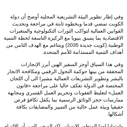
وفي إطار تطوير البيئة التشريعية المحلية أوضح أن دولة
الكويت تمضي قدما وبخطوه ثابتة في مراجعة وتحديث
القوانين العمالية لتواكب الثورات التكنولوجية والمتغيرات
الاقتصادية بما يتسق بنيويا مع الركيزة التاسعة لخطة التنمية
الوطنية (كويت جديدة 2035) ويتناغم مع الهدف الثامن من
أهداف التنمية المستدامة للأمم المتحدة.
وفي هذا السياق أوجز السفير الهين أبرز الإنجازات
المحققة من بينها حوكمة التحول الرقمي ومكافحة الاتجار
بالبشر وتطوير التشريعات العمالية مشيرا الى أن اللجان
المختصة في الدولة تعكف حاليا على مراجعة «قانون
العمل» لتغليظ العقوبات وتجريم العمل القسري ومجابهة
ممارسات حجز الوثائق الرسمية بما يكفل تكافؤ فرص
حقيقيا وبيئة عمل خالية من التمييز والمضايقات بكافة
أشكالها.
وامتدادا لهذا المنظور الإنساني اكد السفير الهين أن الالتزام