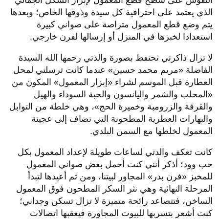
النقوش على سطح قطع المعمول لإبراز الشكل الجمالي
الذي يعتمد على احترافية كل سيدة وذوقها الخاص؛ وبعدها
يتم وضع قطع المعمول متراصة على صواني كبيرة
استعدادا لخبزها في المنزل أو إرسالها لفرن خارجي.
لا تزال ذاكرتي تحتفظ بصورة والدتي رحمها الله السيدة
الفاضلة «مريم محمد حسين» عندما كانت ترسلني لمحل
العطارة قبل الموسم لشراء «إبزار المعمول» المكون من
«المحلب والشمر واليانسون والحبة السوداء والهيل
والقرفة والزرومبة وخميرة الحج»، وهي خلطة من التوابل
والبهارات العطرية المطحونة التي تضاف إلى عجينة
المعمول لخلطها مع السمن البلدي.
كانت تعكف والدتي لساعات طويلة لإعداد المعمول بكل
حب وود؛ أذكر أنني كنت أحمل بعض صواني المعمول
للمخبز «فرن بدر» المجاور لبيتنا، ومن ثم أعيدها لتبدأ
المرحلة النهائية وهي نثر السكر المطحون فوق المعمول
الساخن، فتتصاعد رائحة متميزة لا تزال تسكن وجداني؛
كنت أشعر بتسربها للبيوت المجاورة فيعقبها اتصالات