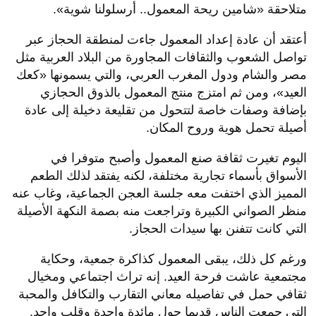
متلاحقة «شامين ريحة المعمول.. أرسلولنا شوية».
أعتقد أن عادة إعداد المعمول جاءت لمنطقة الحجاز عبر
تواصل الشعوب والثقافات المجاورة من البلاد العربية مثل
مصر والشام ودول المغرب العربي، والتي يسمونها «كعك
العيد»، ومن ثم امتزج منتج المعمول بالذوق الحجازي
بإضافة وصفات خاصة لتتحول من تقليعة دخيلة إلى عادة
أصيلة تحمل هوية وروح المكان.
اليوم تغيرت ثقافة صنع المعمول وأصبح متوفرا في
الأسواق بأسماء تجارية مختلفة، لكنه يفتقد لذلك الطعم
المميز الذي اختفت معه جلسة العجن الجماعية، وغاب عنه
منظر الصواني الكبيرة وتراجعت منه بصمة النكهة الأصيلة
التي كانت تتفنن بها سيدات الحجاز.
ورغم كل ذلك، يبقى المعمول كذاكرة جمعية، وحكاية
مجتمعية عاشت فرحة العيد. إنه تراث اجتماعي ومخيال
ثقافي حمل في تفاصيله معاني التقارب والتكافل والمحبة
التي جمعت الناس قديما حول مائدة واحدة وقلب واحد.