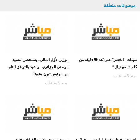
موضوعات متعلقة
سيدات “الخضر” على بُعد 90 دقيقة من
الوزير الأوّل المالي.. يستحضر النشيد
حُلم “المونديال”
الوطني الجزائري.. ويشيد بالتوافق التام
بين الرئيس تبون وغويتا
منذ 5 ساعات
منذ 5 ساعات
الغموض يحيط بمستقبل الدولي الجزائري
بن ناصر يودع ميلان و الغرافة وجهته