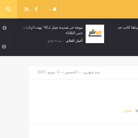
بن شريفة: “التربصات التي أجريناها كانت جد
موجة حر شديدة تصل لـ45° بهذه الولايات
حتى الثلاثاء
 دقائق
أخبار العالم
منذ 8 دقائق
منذ شهرين — الخميس — 4 / يونيو / 2026
حذف