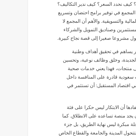
ل؟ كيف نحدد السعر؟ كيف ندير التكاليف؟
 المجمع في توفير برامج احتضان وتسريع
الية والتسويقية. والأهم أن المجمع لا
لمستثمرين وصناديق التمويل والشركاء
حول مشروعا صغيرا إلى قصة نجاح كبيرة.
كار يساهم في تحقيق أهداف وطنية
الجديدة، وخلق وظائف نوعية، وتحسين
لى منتجات، فهذا يعني خدمات صحية
 سعودية قادرة على المنافسة داخل
بني اقتصاد المستقبل: أن تستثمر في
ادها أن الابتكار ليس حكرا على فئة
جد منصة تساعده على الانطلاق. كما
لة مبكرة ليس نهاية الطريق، بل جزء
ستتحول المدينة والجامعة والقطاع الخاص