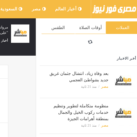
أخبار العالم
مصر
السعودية
ع تعبئة
من قصة حب إلى جريمة داخل عش الزوجية،
العملات
أوقات الصلاة
الطقس
حكاية “شيماء” انتهت بطعنات زوجها
مصر
منذ 30 دقيقة
أخر الاخبار
بعد وفاة زياد، انتشال جثمان غريق
جديد بشواطئ العجمي
مصر
منذ 21 ثانية
منظومة متكاملة لتطوير وتنظيم
خدمات ركوب الخيل والجمال
بمنطقة أهرامات الجيزة
مصر
منذ 21 ثانية