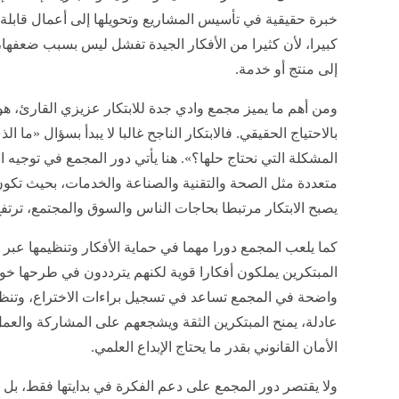
خبرة حقيقية في تأسيس المشاريع وتحويلها إلى أعمال قابلة 
كبيرا، لأن كثيرا من الأفكار الجيدة تفشل ليس بسبب ضعفها،
إلى منتج أو خدمة.
ومن أهم ما يميز مجمع وادي جدة للابتكار عزيزي القارئ، ه
بالاحتياج الحقيقي. فالابتكار الناجح غالبا لا يبدأ بسؤال «ما
المشكلة التي نحتاج حلها؟». هنا يأتي دور المجمع في توجيه
متعددة مثل الصحة والتقنية والصناعة والخدمات، بحيث تكون 
يصبح الابتكار مرتبطا بحاجات الناس والسوق والمجتمع، ترت
كما يلعب المجمع دورا مهما في حماية الأفكار وتنظيمها عبر ا
المبتكرين يملكون أفكارا قوية لكنهم يترددون في طرحها خ
واضحة في المجمع تساعد في تسجيل براءات الاختراع، وتنظ
عادلة، يمنح المبتكرين الثقة ويشجعهم على المشاركة والعمل
الأمان القانوني بقدر ما يحتاج الإبداع العلمي.
ولا يقتصر دور المجمع على دعم الفكرة في بدايتها فقط، بل