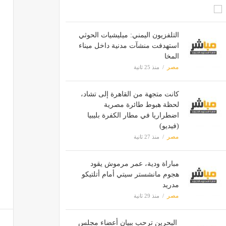
التلفزيون اليمني: ميليشيات الحوثي
استهدفت منشآت مدنية داخل ميناء
المخا
مصر
منذ 25 ثانية
كانت متجهة من القاهرة إلى تشاد،
لحظة هبوط طائرة مصرية
اضطراريا في مطار الكفرة بليبيا
(فيديو)
مصر
منذ 27 ثانية
مباراة ودية، عمر مرموش يقود
هجوم مانشستر سيتي أمام أتلتيكو
مدريد
مصر
منذ 29 ثانية
البحرين ترحب ببيان أعضاء مجلس