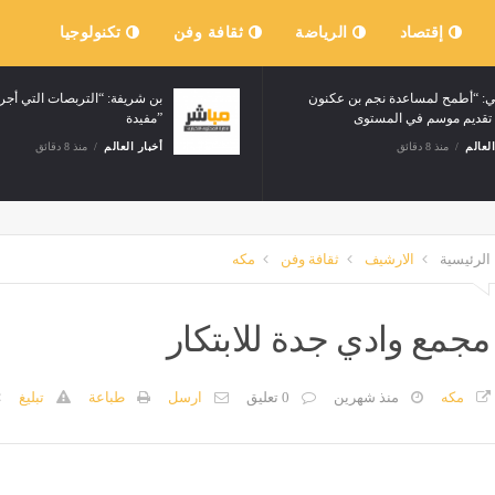
إقتصاد
الرياضة
ثقافة وفن
تكنولوجيا
مرواني: “أطمح لمساعدة نجم بن عكنون
على تقديم موسم في المستوى”
مفيدة”
أخبار العالم
منذ 8 دقائق
أخبار العالم
منذ 8
الرئيسية
الارشيف
ثقافة وفن
مكه
مجمع وادي جدة للابتكار
مكه
منذ شهرين
0 تعليق
ارسل
طباعة
تبليغ