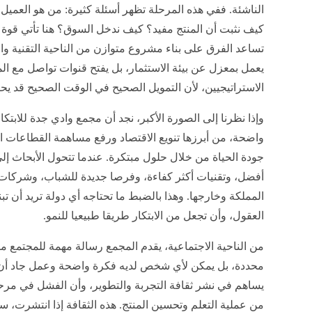
الناشئة. ففي هذه المرحلة تظهر أسئلة كثيرة: من هو العمي
كيف نثبت أن المنتج مفيد؟ كيف ندخل السوق؟ هنا تأتي قوة
تساعد الفرق على بناء مشروع متوازن من الناحية التقنية والم
يعمل بمعزل عن بيئة الاستثمار، بل يفتح قنوات تواصل مع ا
الاستراتيجيين، لأن التمويل الصحيح في الوقت الصحيح قد ي
وإذا نظرنا إلى الصورة الأكبر، نجد أن مجمع وادي جدة للابت
واضحة، من أبرزها تنويع الاقتصاد ورفع مساهمة القطاعات 
جودة الحياة من خلال حلول مبتكرة. عندما تتحول الأبحاث إ
أفضل، وتقنيات أكثر كفاءة، وفرصا جديدة للشباب، وشركات
المملكة وخارجها. وهذا بالضبط ما تحتاجه أي دولة تريد أن ت
العقول، وأن تجعل من الابتكار طريقا طبيعيا للنمو.
من الناحية الاجتماعية، يقدم المجمع رسالة مهمة للمجتمع مف
محددة، بل يمكن لأي شخص لديه فكرة واضحة وعمل جاد أن ي
يساهم في نشر ثقافة التجربة والتطوير، وأن الفشل في مرح
من عملية التعلم وتحسين المنتج. هذه الثقافة إذا انتشرت، 