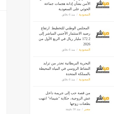
الأمن بشأن إدانة هجمات جماعة
الحوثي على السعودية
السعودية
منذ 6 دقائق
المجلس الوطني للتخطيط: ارتفاع
رصيد الاستثمار الأجنبي المباشر إلى
172.2 مليار ريال في الربع الأول من
2026
السعودية
منذ 6 دقائق
البحرية البريطانية تحذر من تزايد
النشاط الروسي في المياه المحيطة
بالمملكة المتحدة
السعودية
منذ 6 دقائق
من قصة حب إلى جريمة داخل
عش الزوجية، حكاية “شيماء” انتهت
بطعنات زوجها
مصر
منذ 30 دقيقة